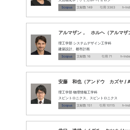
Scopus
文献数 149
引用 3363
h-In
アルマザン， ホルヘ（アルマザン ホルヘ
理工学部 システムデザイン工学科
建築設計、都市計画
Scopus
文献数 16
引用 71
h-Inde
安藤 和也（アンドウ カズヤ / Ando
理工学部 物理情報工学科
スピントロニクス、スピントロニクス
Scopus
文献数 151
引用 10115
h-In