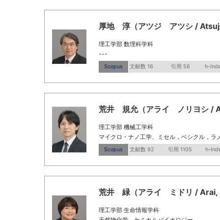
厚地 淳（アツジ アツシ / Atsuji, A
理工学部 数理科学科
---
Scopus
文献数 16
引用 56
h-Ind
荒井 規允（アライ ノリヨシ / Arai, 
理工学部 機械工学科
マイクロ・ナノ工学、ミセル，ベシクル，ラ
Scopus
文献数 92
引用 1105
h-Ind
荒井 緑（アライ ミドリ / Arai, Mi
理工学部 生命情報学科
天然物化学，ケミカルバイオロジー