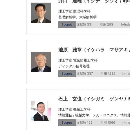
井口 達雄（イグチ タツオ / Iguchi,
理工学部 数理科学科
基礎解析学、大域解析学
Scopus
文献数 33
引用 283
h-Ind
池原 雅章（イケハラ マサアキ / Ikeh
理工学部 電気情報工学科
ディジタル信号処理
Scopus
文献数 337
引用 1292
h-In
石上 玄也（イシガミ ゲンヤ / ISHI
理工学部 機械工学科
情報通信 / 機械力学、メカトロニクス、情報通
Scopus
文献数 102
引用 1566
h-In