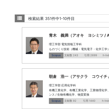
検索結果
351件中1-10件目
青木 義満（アオキ ヨシミツ / Aoki,
理工学部 電気情報工学科
ものづくり技術（機械・電気電子・化学工学）
Scopus
文献数 243
引用 2699
h-In
朝倉 浩一（アサクラ コウイチ / Asak
理工学部 応用化学科
有機工業化学、有機工業化学、工業物理化学、
ンス / 生物有機化学、物質変換
Scopus
文献数 92
引用 1440
h-Ind