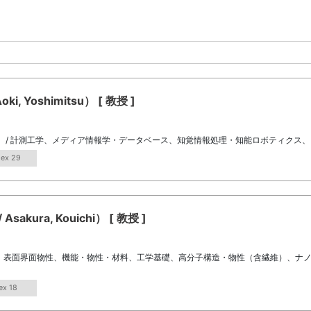
 Yoshimitsu） [ 教授 ]
 / 計測工学、メディア情報学・データベース、知覚情報処理・知能ロボティクス、ラ
dex 29
ura, Kouichi） [ 教授 ]
表面界面物性、機能・物性・材料、工学基礎、高分子構造・物性（含繊維）、ナノテ
ex 18