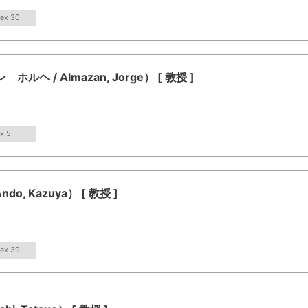
dex 30
 / Almazan, Jorge） [ 教授 ]
x 5
, Kazuya） [ 教授 ]
dex 39