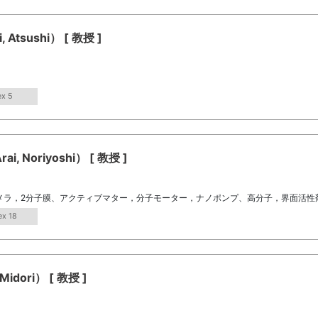
tsushi） [ 教授 ]
ex 5
Noriyoshi） [ 教授 ]
メラ，2分子膜、アクティブマター，分子モーター，ナノポンプ、高分子，界面活性
ex 18
dori） [ 教授 ]