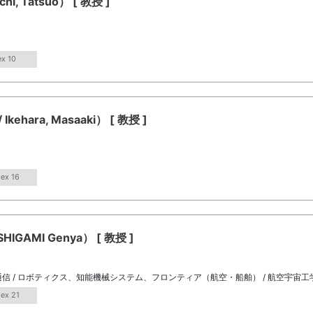
 Tatsuo） [ 教授 ]
ex 10
ara, Masaaki） [ 教授 ]
dex 16
GAMI Genya） [ 教授 ]
信 / ロボティクス、知能機械システム、フロンティア（航空・船舶） / 航空宇宙工
dex 21