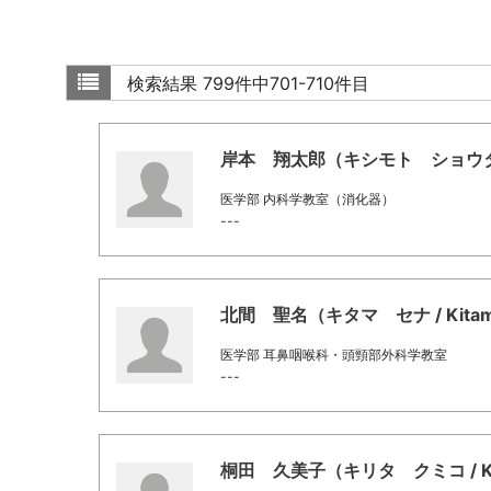
検索結果
799件中701-710件目
岸本 翔太郎（キシモト ショウタロウ / 
医学部 内科学教室（消化器）
---
北間 聖名（キタマ セナ / Kitama
医学部 耳鼻咽喉科・頭頸部外科学教室
---
桐田 久美子（キリタ クミコ / Kiri