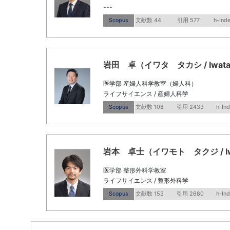
---
Scopus
文献数 44
引用 577
h-Ind
岩田 卓（イワタ タカシ / Iwata, T
医学部 産婦人科学教室（婦人科）
ライフサイエンス / 産婦人科学
Scopus
文献数 108
引用 2433
h-In
岩本 卓士（イワモト タクジ / Iwamo
医学部 整形外科学教室
ライフサイエンス / 整形外科学
Scopus
文献数 153
引用 2680
h-In