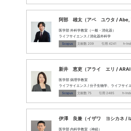
阿部 雄太（アベ ユウタ / Abe, Y
医学部 外科学教室（一般・消化器）
ライフサイエンス / 消化器外科学
Scopus
文献数 209
引用 4241
h-In
新井 恵吏（アライ エリ / ARAI E
医学部 病理学教室
ライフサイエンス / 分子生物学、ライフサイエ
Scopus
文献数 75
引用 2485
h-Ind
伊澤 良兼（イザワ ヨシカネ / Izawa
医学部 内科学教室（神経）