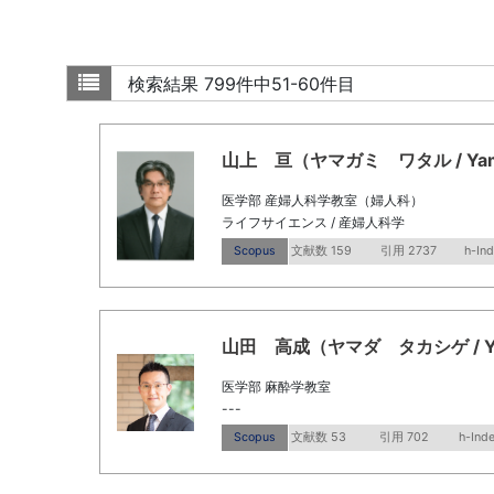
検索結果
799件中51-60件目
山上 亘（ヤマガミ ワタル / Yamaga
医学部 産婦人科学教室（婦人科）
ライフサイエンス / 産婦人科学
Scopus
文献数 159
引用 2737
h-In
山田 高成（ヤマダ タカシゲ / Yamad
医学部 麻酔学教室
---
Scopus
文献数 53
引用 702
h-Ind