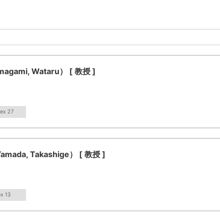
mi, Wataru） [ 教授 ]
dex 27
a, Takashige） [ 教授 ]
ex 13