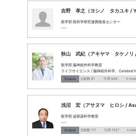
吉野 孝之（ヨシノ タカユキ / Yoshi
医学部 医科学研究連携推進センター
---
秋山 武紀（アキヤマ タケノリ / Akiy
医学部 脳神経外科学教室
ライフサイエンス / 脳神経外科学、Cerebral Neu
Scopus
文献数 81
引用 646
h-Inde
浅沼 宏（アサヌマ ヒロシ / Asanum
医学部 泌尿器科学教室
---
Scopus
文献数 117
引用 1557
h-Ind