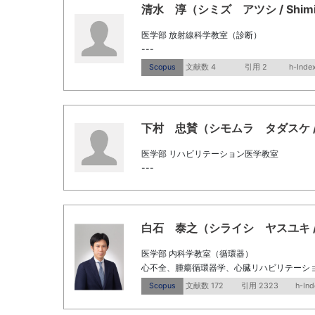
清水 淳（シミズ アツシ / Shimizu
医学部 放射線科学教室（診断）
---
Scopus
文献数 4
引用 2
h-Index
下村 忠賛（シモムラ タダスケ / Shi
医学部 リハビリテーション医学教室
---
白石 泰之（シライシ ヤスユキ / SHI
医学部 内科学教室（循環器）
心不全、腫瘍循環器学、心臓リハビリテーシ
Scopus
文献数 172
引用 2323
h-Ind