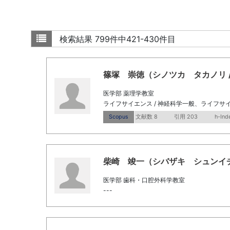
検索結果
799件中421-430件目
篠塚 崇徳（シノツカ タカノリ / Shin
医学部 薬理学教室
ライフサイエンス / 神経科学一般、ライフサイ
Scopus
文献数 8
引用 203
h-Ind
柴崎 竣一（シバザキ シュンイチ / Shi
医学部 歯科・口腔外科学教室
---