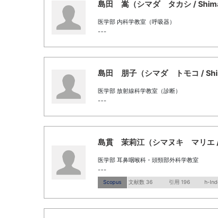
島田 嵩（シマダ タカシ / Shimada
医学部 内科学教室（呼吸器）
---
島田 朋子（シマダ トモコ / Shima
医学部 放射線科学教室（診断）
---
島貫 茉莉江（シマヌキ マリエ / SH
医学部 耳鼻咽喉科・頭頸部外科学教室
---
Scopus
文献数 36
引用 196
h-Ind