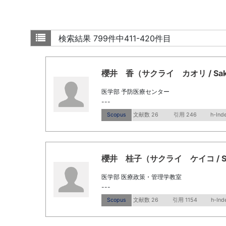
検索結果
799件中411-420件目
櫻井 香（サクライ カオリ / Sakura
医学部 予防医療センター
---
Scopus
文献数 26
引用 246
h-Ind
櫻井 桂子（サクライ ケイコ / Saku
医学部 医療政策・管理学教室
---
Scopus
文献数 26
引用 1154
h-Ind