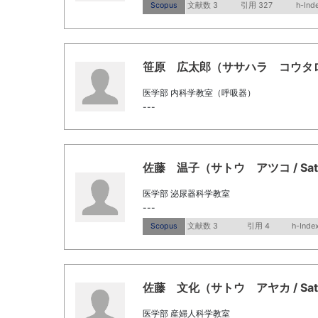
Scopus
文献数 3
引用 327
h-Ind
笹原 広太郎（ササハラ コウタロウ / S
医学部 内科学教室（呼吸器）
---
佐藤 温子（サトウ アツコ / Sato,
医学部 泌尿器科学教室
---
Scopus
文献数 3
引用 4
h-Index
佐藤 文化（サトウ アヤカ / Sato,
医学部 産婦人科学教室