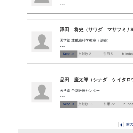
---
澤田 将史（サワダ マサフミ / Sawa
医学部 放射線科学教室（治療）
---
Scopus
文献数 2
引用 5
h-Index
品田 慶太郎（シナダ ケイタロウ / Sh
医学部 予防医療センター
---
Scopus
文献数 13
引用 72
h-Ind
前