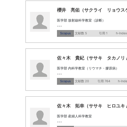
櫻井 亮佑（サクライ リョウスケ / Sa
医学部 放射線科学教室（診断）
---
Scopus
文献数 5
引用 1
h-Index
佐々木 貴紀（ササキ タカノリ / Sas
医学部 内科学教室（リウマチ・膠原病）
---
Scopus
文献数 20
引用 764
h-Ind
佐々木 拓幸（ササキ ヒロユキ / Sasa
医学部 産婦人科学教室
---