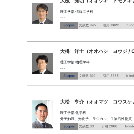
大槻 知明（オオツキ トモアキ / Ohts
理工学部 情報工学科
---
Scopus
文献数 845
引用 10691
h-In
大橋 洋士（オオハシ ヨウジ / Ohash
理工学部 物理学科
---
Scopus
文献数 199
引用 3385
h-In
大松 亨介（オオマツ コウスケ / Ohm
理工学部 化学科
分子触媒、光化学、ラジカル、生物活性物質
Scopus
文献数 63
引用 2066
h-Ind