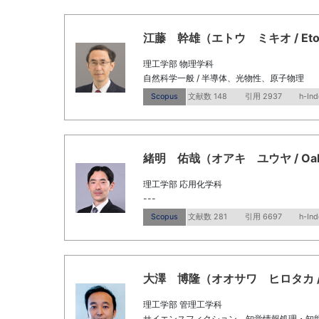
江藤 幹雄（エトウ ミキオ / Eto, M
理工学部 物理学科
自然科学一般 / 半導体、光物性、原子物理
Scopus
文献数 148
引用 2937
h-Ind
緒明 佑哉（オアキ ユウヤ / Oaki, 
理工学部 応用化学科
---
Scopus
文献数 281
引用 6697
h-Ind
大澤 博隆（オオサワ ヒロタカ / OSA
理工学部 管理工学科
サイエンスフィクション、知覚情報処理・知