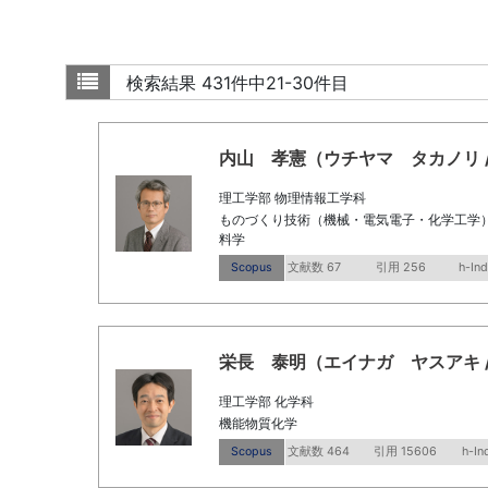
検索結果
431件中21-30件目
内山 孝憲（ウチヤマ タカノリ / Uchi
理工学部 物理情報工学科
ものづくり技術（機械・電気電子・化学工学） /
料学
Scopus
文献数 67
引用 256
h-In
栄長 泰明（エイナガ ヤスアキ / Eina
理工学部 化学科
機能物質化学
Scopus
文献数 464
引用 15606
h-In