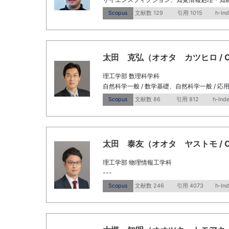
Scopus
文献数 129
引用 1015
h-Ind
太田 克弘（オオタ カツヒロ / OTA K
理工学部 数理科学科
自然科学一般 / 数学基礎、自然科学一般 / 
Scopus
文献数 86
引用 812
h-Ind
太田 泰友（オオタ ヤストモ / Ota,
理工学部 物理情報工学科
---
Scopus
文献数 246
引用 4073
h-In