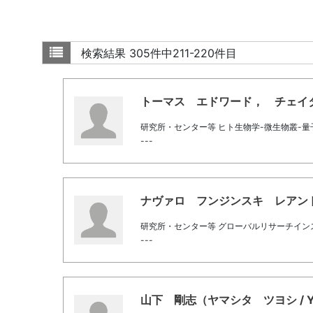
検索結果
305件中211-220件目
トーマス エドワード， チェイター（ト
研究所・センター等 ヒト生物学-微生物叢-
---
ナヴァロ フンジンスキ レアンドロ（ナ
研究所・センター等 グローバルリサーチイン
---
山下 剛志（ヤマシタ ツヨシ / Yama