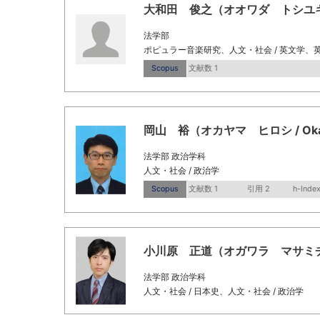
大和田 俊之（オオワダ トシユキ / Ohw
法学部
ポピュラー音楽研究、人文・社会 / 英文学
Scopus
文献数 1
岡山 裕（オカヤマ ヒロシ / Okayam
法学部 政治学科
人文・社会 / 政治学
Scopus
文献数 1
引用 2
h-Index
小川原 正道（オガワラ マサミチ / Og
法学部 政治学科
人文・社会 / 日本史、人文・社会 / 政治学