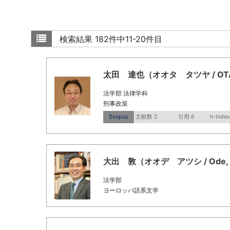
検索結果
182件中11-20件目
太田 達也（オオタ タツヤ / OTA T
法学部 法律学科
刑事政策
Scopus
文献数 2
引用 6
h-Index
大出 敦（オオデ アツシ / Ode, At
法学部
ヨーロッパ語系文学