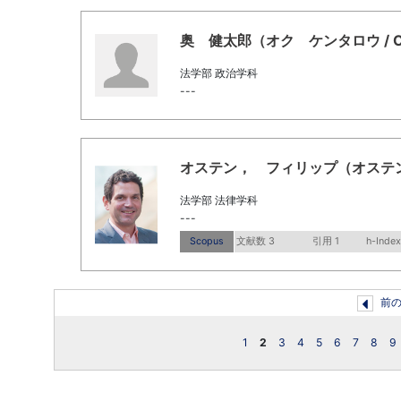
奥 健太郎（オク ケンタロウ / Oku, 
法学部 政治学科
---
オステン， フィリップ（オステン， フィリ
法学部 法律学科
---
Scopus
文献数 3
引用 1
h-Index
前
1
2
3
4
5
6
7
8
9