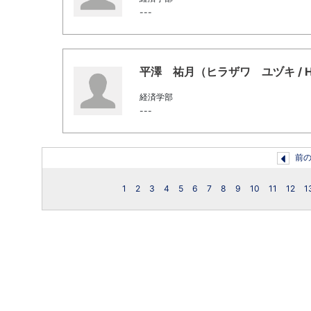
---
平澤 祐月（ヒラザワ ユヅキ / Hiraz
経済学部
---
前
1
2
3
4
5
6
7
8
9
10
11
12
1