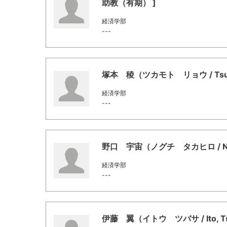
助教（有期） ]
経済学部
---
塚本 稜（ツカモト リョウ / Tsuk
経済学部
---
野口 宇宙（ノグチ タカヒロ / Nogu
経済学部
---
伊藤 翼（イトウ ツバサ / Ito, Ts