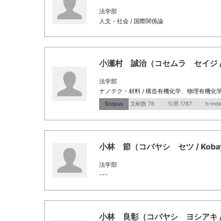
法学部
人文・社会 / 国際関係論
小瀬村 誠治（コセムラ セイジ / Kose
法学部
ナノテク・材料 / 構造有機化学、物理有機化学
Scopus
文献数 78
引用 1787
h-Ind
小林 節（コバヤシ セツ / Kobayas
法学部
---
小林 良彰（コバヤシ ヨシアキ / Koba