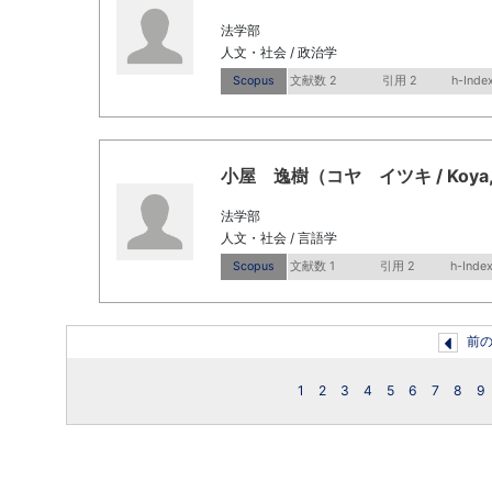
法学部
人文・社会 / 政治学
Scopus
文献数 2
引用 2
h-Index
小屋 逸樹（コヤ イツキ / Koya, I
法学部
人文・社会 / 言語学
Scopus
文献数 1
引用 2
h-Index
前
1
2
3
4
5
6
7
8
9