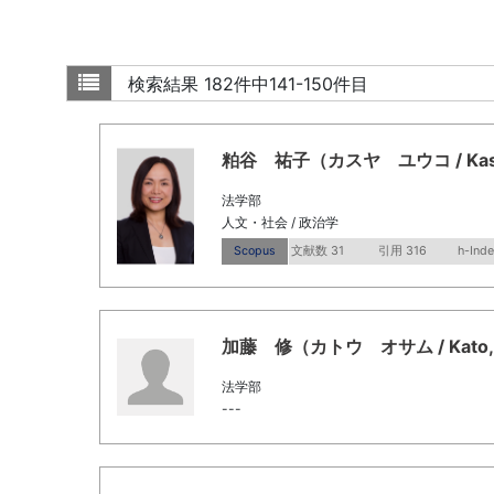
検索結果
182件中141-150件目
粕谷 祐子（カスヤ ユウコ / Kasuy
法学部
人文・社会 / 政治学
Scopus
文献数 31
引用 316
h-Inde
加藤 修（カトウ オサム / Kato, 
法学部
---