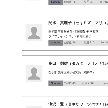
Scopus
文献数 15
引用 37
h-Ind
関水 真理子（セキミズ マリコ / Seki
医学部 耳鼻咽喉科・頭頸部外科学教室
ライフサイエンス / 耳鼻咽喉科学
Scopus
文献数 36
引用 210
h-Ind
高田 則雄（タカタ ノリオ / Takata
医学部 先端医科学研究所（脳科学）
---
Scopus
文献数 49
引用 2509
h-Ind
滝沢 翼（タキザワ ツバサ / Takiza