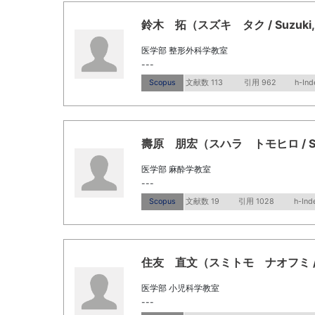
鈴木 拓（スズキ タク / Suzuki, 
医学部 整形外科学教室
---
Scopus
文献数 113
引用 962
h-Ind
壽原 朋宏（スハラ トモヒロ / Suha
医学部 麻酔学教室
---
Scopus
文献数 19
引用 1028
h-Ind
住友 直文（スミトモ ナオフミ / Sum
医学部 小児科学教室
---