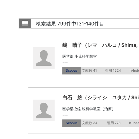
検索結果
799件中131-140件目
嶋 晴子（シマ ハルコ / Shima, H
医学部 小児科学教室
---
Scopus
文献数 41
引用 1524
h-Ind
白石 悠（シライシ ユタカ / Shirais
医学部 放射線科学教室（治療）
---
Scopus
文献数 34
引用 778
h-Ind