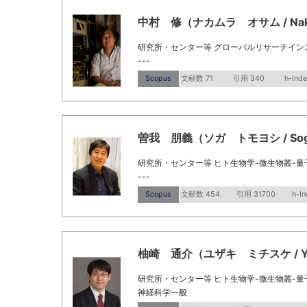
中村 修（ナカムラ オサム / Naka
研究所・センター等 グローバルリサーチイン
---
Scopus
文献数 71
引用 340
h-Inde
曽我 朋義（ソガ トモヨシ / Soga,
研究所・センター等 ヒト生物学-微生物叢-
---
Scopus
文献数 454
引用 31700
h-In
柚崎 通介（ユザキ ミチスケ / Yuza
研究所・センター等 ヒト生物学-微生物叢-
神経科学一般