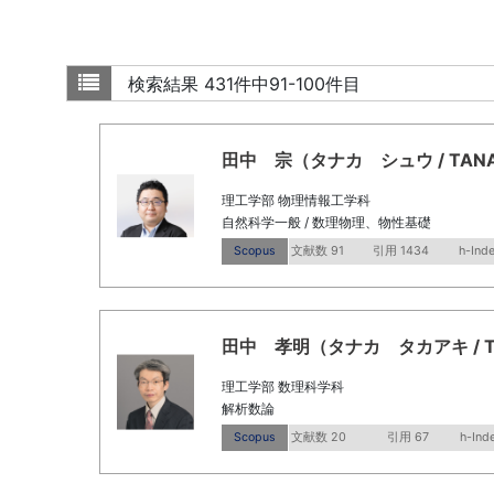
検索結果
431件中91-100件目
田中 宗（タナカ シュウ / TANAKA
理工学部 物理情報工学科
自然科学一般 / 数理物理、物性基礎
Scopus
文献数 91
引用 1434
h-Ind
田中 孝明（タナカ タカアキ / Tanak
理工学部 数理科学科
解析数論
Scopus
文献数 20
引用 67
h-Ind