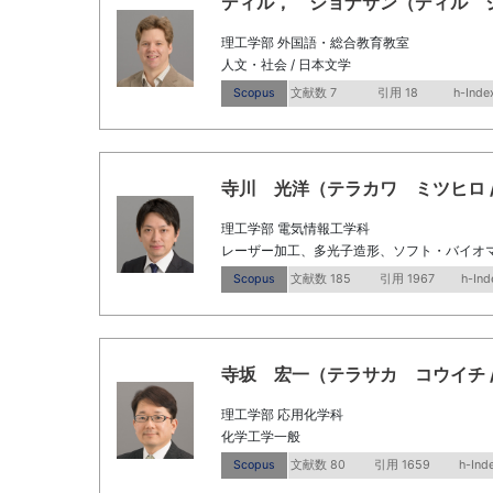
ディル， ジョナサン（ディル ジョナサン 
理工学部 外国語・総合教育教室
人文・社会 / 日本文学
Scopus
文献数 7
引用 18
h-Inde
寺川 光洋（テラカワ ミツヒロ / Tera
理工学部 電気情報工学科
レーザー加工、多光子造形、ソフト・バイオ
Scopus
文献数 185
引用 1967
h-Ind
寺坂 宏一（テラサカ コウイチ / Tera
理工学部 応用化学科
化学工学一般
Scopus
文献数 80
引用 1659
h-Ind