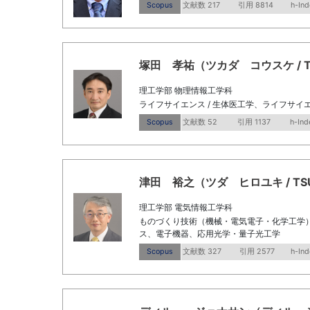
Scopus
文献数 217
引用 8814
h-Ind
塚田 孝祐（ツカダ コウスケ / Tsuka
理工学部 物理情報工学科
ライフサイエンス / 生体医工学、ライフサイエ
Scopus
文献数 52
引用 1137
h-Ind
津田 裕之（ツダ ヒロユキ / TSUDA 
理工学部 電気情報工学科
ものづくり技術（機械・電気電子・化学工学） 
ス、電子機器、応用光学・量子光工学
Scopus
文献数 327
引用 2577
h-Ind