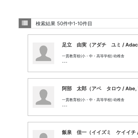
検索結果
50件中1-10件目
足立 由実（アダチ ユミ / Adachi,
一貫教育校(小・中・高等学校) 幼稚舎
---
阿部 太郎（アベ タロウ / Abe, Ta
一貫教育校(小・中・高等学校) 幼稚舎
---
飯泉 佳一（イイズミ ケイイチ / Iizum