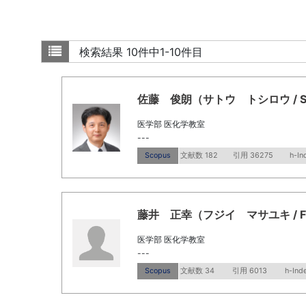
検索結果
10件中1-10件目
佐藤 俊朗（サトウ トシロウ / Sato,
医学部 医化学教室
---
Scopus
文献数 182
引用 36275
h-In
藤井 正幸（フジイ マサユキ / Fujii,
医学部 医化学教室
---
Scopus
文献数 34
引用 6013
h-Ind