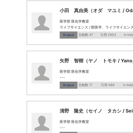
小田 真由美（オダ マユミ / Oda,
医学部 医化学教室
ライフサイエンス / 獣医学、ライフサイエンス
Scopus
文献数 47
引用 2953
h-Ind
矢野 智樹（ヤノ トモキ / Yano, 
医学部 医化学教室
---
Scopus
文献数 17
引用 486
h-Inde
清野 隆史（セイノ タカシ / Seino
医学部 医化学教室
---