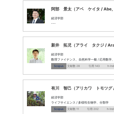
阿部 景太（アベ ケイタ / Abe, Ke
経済学部
---
新井 拓児（アライ タクジ / Arai, T
経済学部
数理ファイナンス、自然科学一般 / 応用数学
Scopus
文献数 28
引用 143
h-In
有川 智己（アリカワ トモツグ / ARI
経済学部
ライフサイエンス / 多様性生物学、分類学
Scopus
文献数 11
引用 202
h-Ind