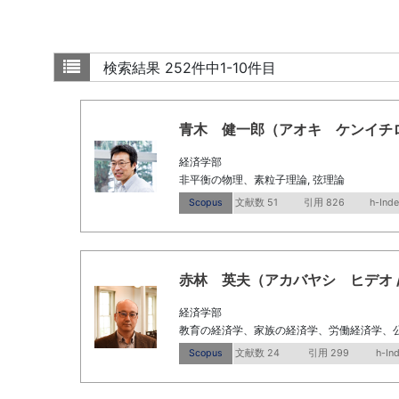
検索結果
252件中1-10件目
青木 健一郎（アオキ ケンイチロウ / Ao
経済学部
非平衡の物理、素粒子理論, 弦理論
Scopus
文献数 51
引用 826
h-Inde
赤林 英夫（アカバヤシ ヒデオ / Akab
経済学部
教育の経済学、家族の経済学、労働経済学、
Scopus
文献数 24
引用 299
h-In