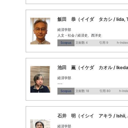
飯田 恭（イイダ タカシ / Iida, Ta
経済学部
人文・社会 / 経済史、西洋史
Scopus
文献数 4
引用 9
h-Index
池田 薫（イケダ カオル / Ikeda, 
経済学部
---
Scopus
文献数 18
引用 80
h-Ind
石井 明（イシイ アキラ / Ishii, Ak
経済学部