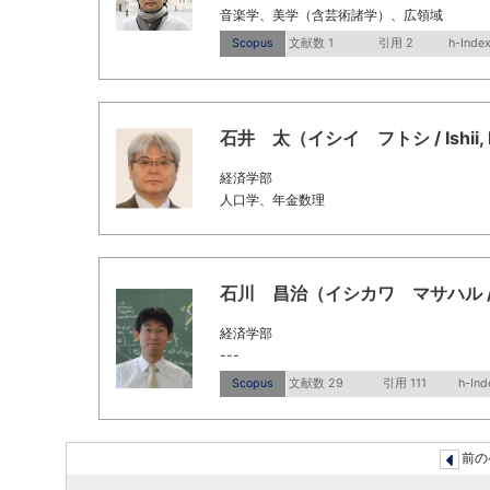
音楽学、美学（含芸術諸学）、広領域
Scopus
文献数 1
引用 2
h-Index
石井 太（イシイ フトシ / Ishii, Fu
経済学部
人口学、年金数理
石川 昌治（イシカワ マサハル / Ishi
経済学部
---
Scopus
文献数 29
引用 111
h-Ind
前の