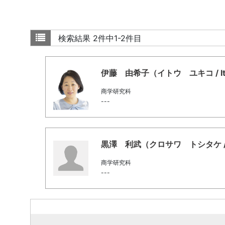
検索結果
2件中1-2件目
伊藤 由希子（イトウ ユキコ / Ito, 
商学研究科
---
黒澤 利武（クロサワ トシタケ / Kuro
商学研究科
---