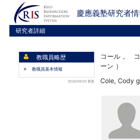
慶應義塾研究者情
研究者詳細
コール， コ
教職員略歴
ーン ）
教職員基本情報
Cole, Cody 
2025/09/05 更新