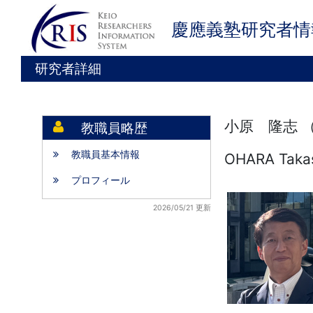
慶應義塾研究者情
研究者詳細
小原 隆志 
教職員略歴
教職員基本情報
OHARA Taka
プロフィール
2026/05/21 更新