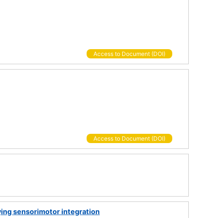
Access to Document (DOI)
Access to Document (DOI)
lying sensorimotor integration