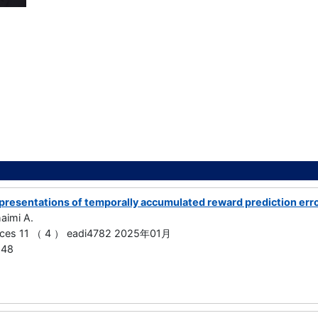
epresentations of temporally accumulated reward prediction err
aimi A.
nces 11 （ 4 ） eadi4782 2025年01月
548