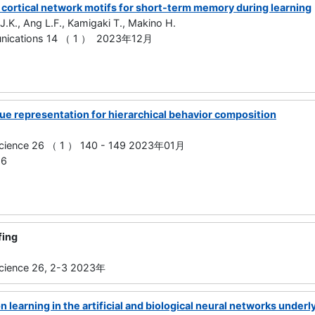
cortical network motifs for short-term memory during learning
J.K., Ang L.F., Kamigaki T., Makino H.
nications 14 （ 1 ） 2023年12月
lue representation for hierarchical behavior composition
science 26 （ 1 ） 140 - 149 2023年01月
56
fing
cience 26, 2-3 2023年
 learning in the artificial and biological neural networks under