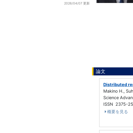
2026/04/07 更新
論文
Distributed r
Makino H., Suh
Science Adva
ISSN 2375-2
概要を見る