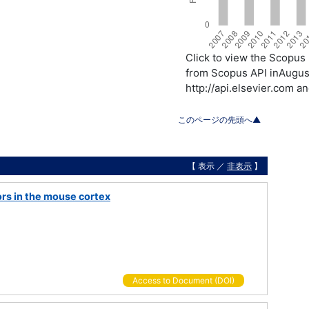
Click to view the Scopu
from Scopus API inAugust
http://api.elsevier.com a
このページの先頭へ▲
【 表示 ／
非表示
】
ors in the mouse cortex
Access to Document (DOI)