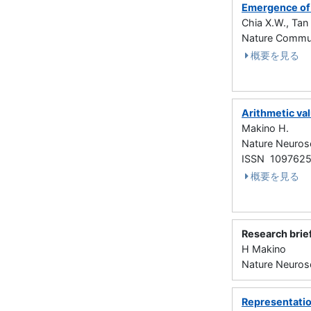
Emergence of 
Chia X.W., Tan 
Nature Commu
概要を見る
Arithmetic va
Makino H.
Nature Neuro
ISSN 109762
概要を見る
Research brie
H Makino
Nature Neuros
Representation