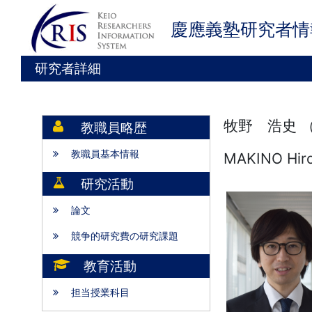
慶應義塾研究者情
研究者詳細
牧野 浩史 
教職員略歴
教職員基本情報
MAKINO Hiro
研究活動
論文
競争的研究費の研究課題
教育活動
担当授業科目