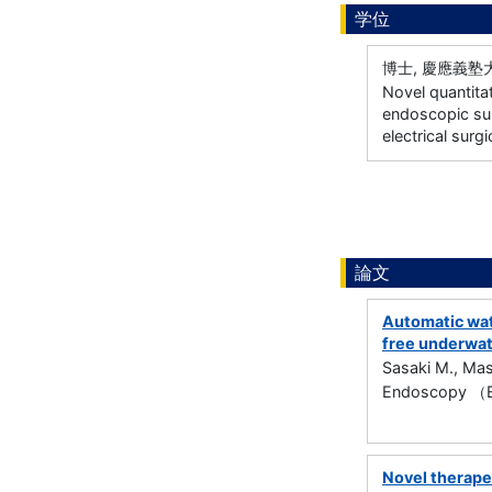
学位
博士, 慶應義塾大
Novel quantitat
endoscopic sub
electrical surgi
論文
Automatic wate
free underwat
Sasaki M., Mas
Endoscopy （
Novel therape