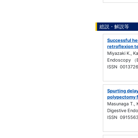
総説・解説等
Successful hem
retroflexion 
Miyazaki K., K
Endoscopy （
ISSN 001372
Spurting delay
polypectomy fo
Masunaga T., K
Digestive En
ISSN 091556