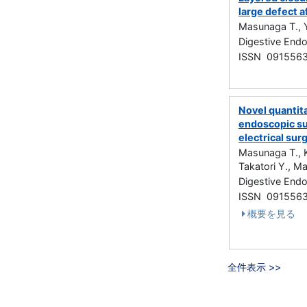
large defect 
Masunaga T., Y
Digestive En
ISSN 091556
Novel quantita
endoscopic su
electrical surg
Masunaga T., K
Takatori Y., M
Digestive En
ISSN 091556
概要を見る
全件表示 >>