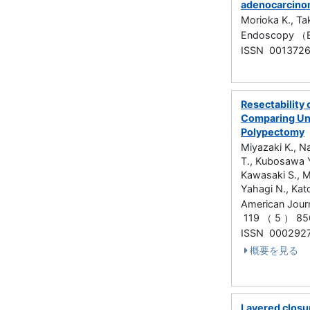
adenocarcinom
Morioka K., Ta
Endoscopy （
ISSN 001372
Resectability
Comparing Un
Polypectomy
Miyazaki K., N
T., Kubosawa Y.
Kawasaki S., Ma
Yahagi N., Kat
American Jour
119 （ 5 ） 8
ISSN 000292
概要を見る
Layered closu