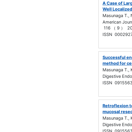
A Case of Lar
Well Localize
Masunaga T., 
American Jour
116 （ 9 ） 
ISSN 000292
Successful en
method for ce
Masunaga T., K
Digestive En
ISSN 091556
Retroflexion 
mucosal resec
Masunaga T., 
Digestive En
ISSN 091556