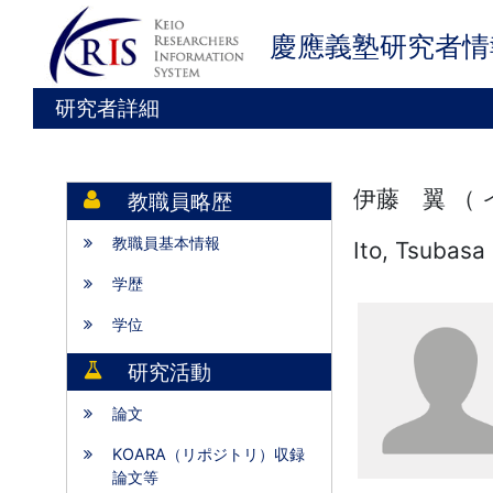
慶應義塾研究者情
研究者詳細
伊藤 翼 （
教職員略歴
教職員基本情報
Ito, Tsubasa
学歴
学位
研究活動
論文
KOARA（リポジトリ）収録
論文等