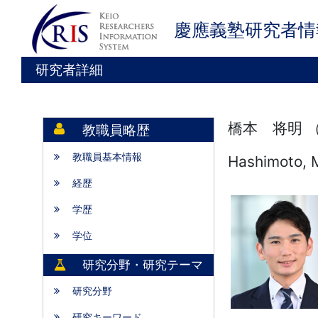
慶應義塾研究者情
研究者詳細
橋本 将明 
教職員略歴
教職員基本情報
Hashimoto, 
経歴
学歴
学位
研究分野・研究テーマ
研究分野
研究キーワード