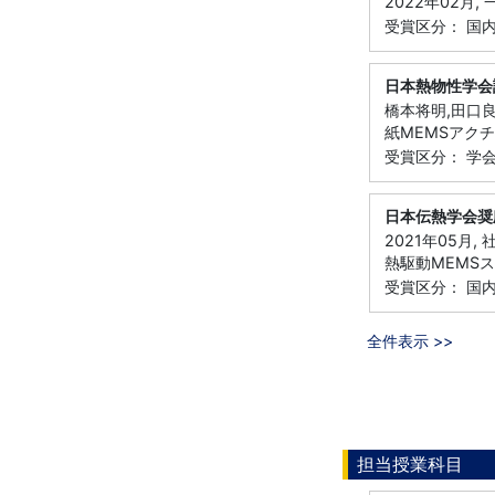
2022年02月
受賞区分： 国
日本熱物性学会
橋本将明,田口良
紙MEMSアク
受賞区分： 学
日本伝熱学会奨
2021年05月
熱駆動MEMS
受賞区分： 国
全件表示 >>
担当授業科目