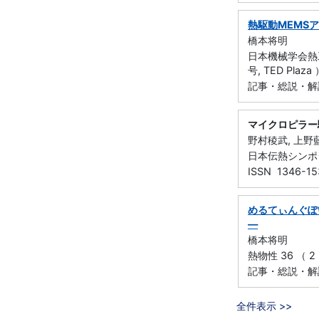
熱駆動MEMS
橋本将明
日本機械学会熱
号, TED Plaz
記事・総説・解
マイクロピラー
野村稜武, 上野藍,
日本伝熱シンポジウ
ISSN 1346-15
めるてぃんぐぽ
―
橋本将明
熱物性 36 （ 2 
記事・総説・解説
全件表示 >>