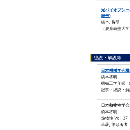
光バイオプシー
報告)
橋本, 将明
（慶應義塾大学
総説・解説等
日本機械学会機
橋本将明
機械工学年鑑 （
記事・総説・解
日本熱物性学会
橋本将明
熱物性 Vol. 37
単著, 筆頭著者