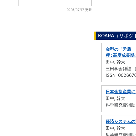
2026/07/17 更新
KOARA（リポ
金型の「矛盾」
程 : 高度成
田中, 幹大
三田学会雑誌 （慶應
ISSN 002667
日本金型産業に
田中, 幹大
科学研究費補助
経済システムの
田中, 幹大
科学研究費補助金