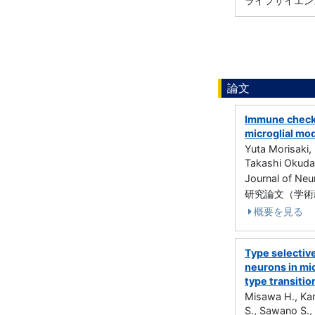
ライフサイエンス
論文
Immune check
microglial mo
Yuta Morisaki
Takashi Okuda
Journal of N
研究論文（学術雑誌
概要を見る
Type selective
neurons in mic
type transiti
Misawa H., Kam
S., Sawano S.,