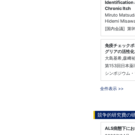
Identification
Chronic Itch
Miruto Matsuda
Hidemi Misaw
[国内会議] 第
免疫チェックポ
グリアの活性化
大島基希,森﨑
第153回日本
シンポジウム・
全件表示 >>
競争的研究費の
ALS病態下に