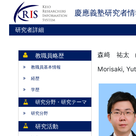
慶應義塾研究者情
研究者詳細
森﨑 祐太 
教職員略歴
教職員基本情報
Morisaki, Yu
経歴
学歴
研究分野・研究テーマ
研究分野
研究活動