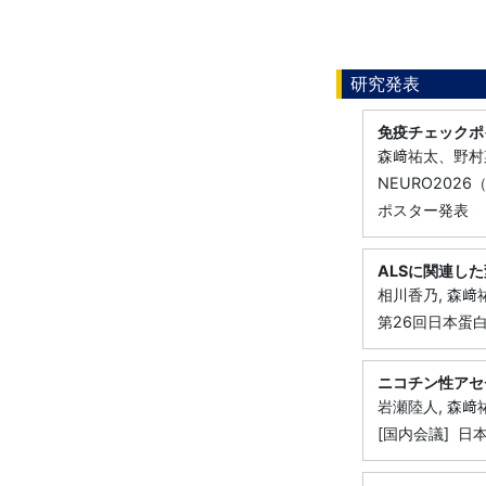
研究発表
免疫チェックポ
森﨑祐太、野村
NEURO202
ポスター発表
ALSに関連し
相川香乃, 森﨑
第26回日本蛋
ニコチン性アセ
岩瀬陸人, 森﨑祐
[国内会議] 日