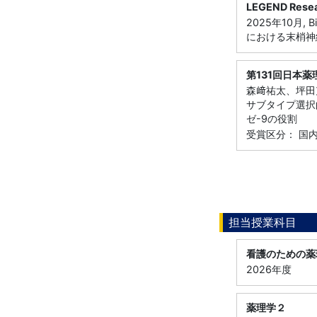
LEGEND Resea
2025年10月,
における末梢神
第131回日本
森﨑祐太、坪田充
サブタイプ選択
ゼ-9の役割
受賞区分： 国
担当授業科目
看護のための薬
2026年度
薬理学２