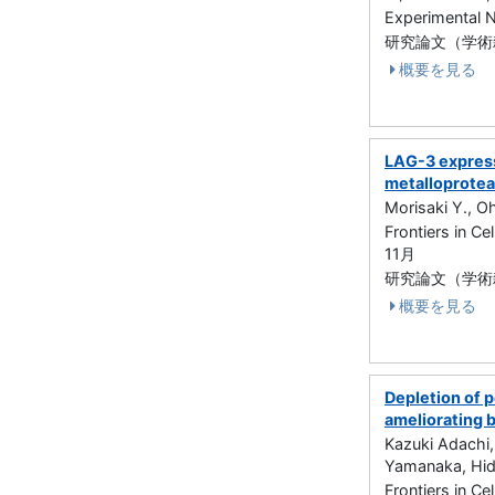
Experimental
研究論文（学術雑誌
概要を見る
LAG-3 express
metalloprote
Morisaki Y., O
Frontiers in C
11月
研究論文（学術雑誌
概要を見る
Depletion of 
ameliorating 
Kazuki Adachi,
Yamanaka, Hi
Frontiers in C