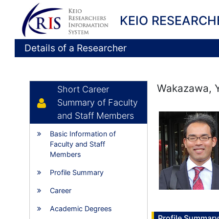
KEIO RESEARCH
Details of a Researcher
Wakazawa, 
Short Career
Summary of Faculty
and Staff Members
Basic Information of
Faculty and Staff
Members
Profile Summary
Career
Academic Degrees
Profile Summary