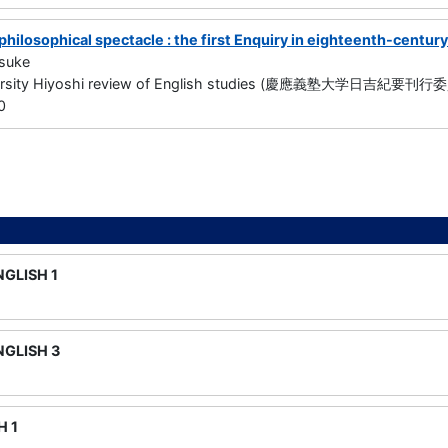
hilosophical spectacle : the first Enquiry in eighteenth-century
suke
versity Hiyoshi review of English studies (慶應義塾大学日吉紀要刊行委員
0
GLISH 1
GLISH 3
H 1