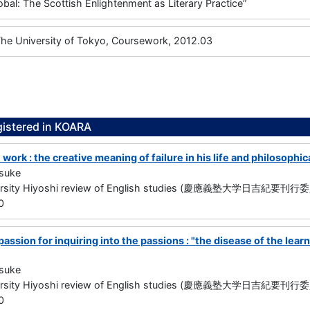
obal: The Scottish Enlightenment as Literary Practice”
University of Tokyo, Coursework, 2012.03
gistered in KOARA
work : the creative meaning of failure in his life and philosophic
suke
versity Hiyoshi review of English studies (慶應義塾大学日吉紀要刊行委員
0
assion for inquiring into the passions : "the disease of the lear
suke
versity Hiyoshi review of English studies (慶應義塾大学日吉紀要刊行委員
0