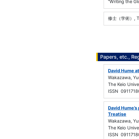
“Writing the Gl
修士（学術）, The 
Papers, etc., Re
David Hume at 
Wakazawa, Yu
The Keio Uni
ISSN 0911718
David Hume’s p
Treatise
Wakazawa, Yu
The Keio Uni
ISSN 0911718