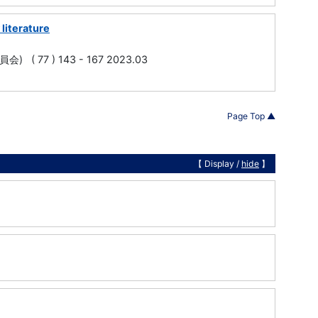
 literature
会) ( 77 ) 143 - 167 2023.03
Page Top ▲
【 Display /
hide
】