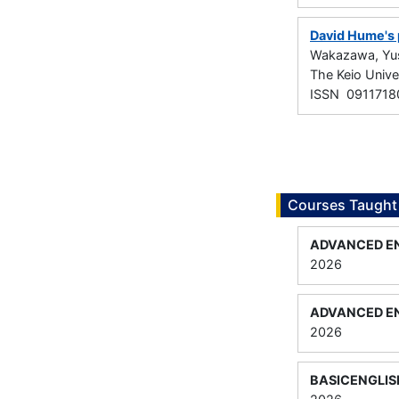
David Hume's p
Wakazawa, Yu
The Keio Uni
ISSN 0911718
Courses Taught
ADVANCED EN
2026
ADVANCED EN
2026
BASICENGLIS