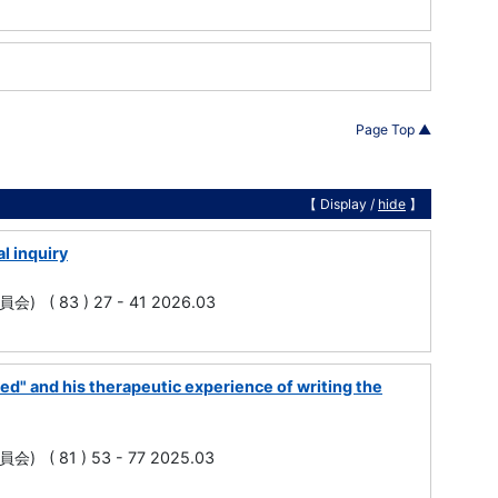
Page Top ▲
【 Display /
hide
】
al inquiry
会) ( 83 ) 27 - 41 2026.03
ned" and his therapeutic experience of writing the
会) ( 81 ) 53 - 77 2025.03