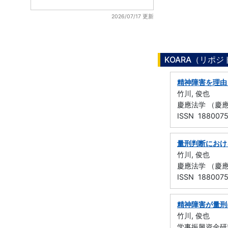
2026/07/17 更新
KOARA（リポ
精神障害を理由
竹川, 俊也
慶應法学 （慶應義
ISSN 188007
量刑判断におけ
竹川, 俊也
慶應法学 （慶應義
ISSN 188007
精神障害が量刑
竹川, 俊也
学事振興資金研