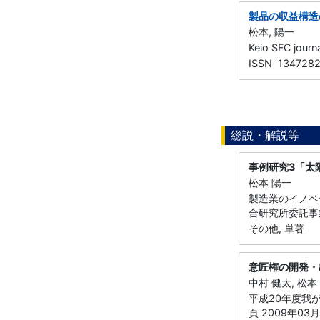
製品の収益構造
松本, 陽一
Keio SFC jo
ISSN 134728
総説・解説等
事例研究3「太
松本 陽一
製造業のイノベ
合研究所委託事業
その他, 単著
意匠権の開発・
中村 健太, 松本
平成20年度我
頁 2009年03月