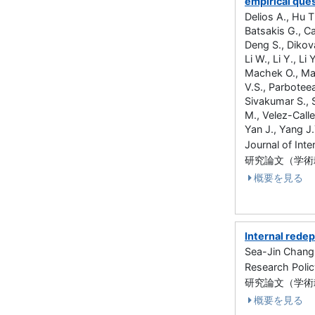
empirical ques
Delios A., Hu T
Batsakis G., Ca
Deng S., Dikova
Li W., Li Y., Li
Machek O., Ma
V.S., Parboteea
Sivakumar S., S
M., Velez-Call
Yan J., Yang J
Journal of In
研究論文（学術雑誌
概要を見る
Internal rede
Sea-Jin Chang
Research Pol
研究論文（学術雑誌
概要を見る