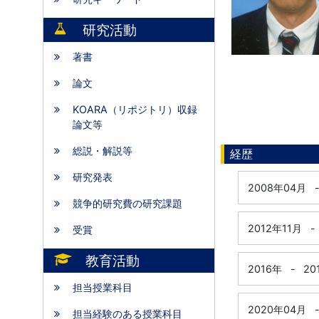
研究活動
著書
論文
KOARA（リポジトリ）収録
論文等
総説・解説等
経歴
研究発表
2008年04月
競争的研究費の研究課題
2012年11月
-
受賞
教育活動
2016年
-
20
担当授業科目
2020年04月
担当経験のある授業科目