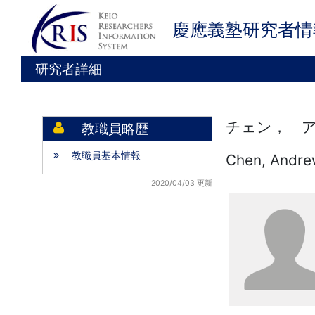
慶應義塾研究者情
研究者詳細
チェン， ア
教職員略歴
教職員基本情報
Chen, Andr
2020/04/03 更新