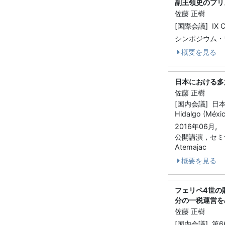
副王領史のプリ
佐藤 正樹
[国際会議] IX Con
シンポジウム・
概要を見る
日本における多
佐藤 正樹
[国内会議] 日
Hidalgo (Méxi
,
2016年06月
公開講演，セミナー
Atemajac
概要を見る
フェリペ4世の
分の一税運営をめ
佐藤 正樹
[国内会議] 第