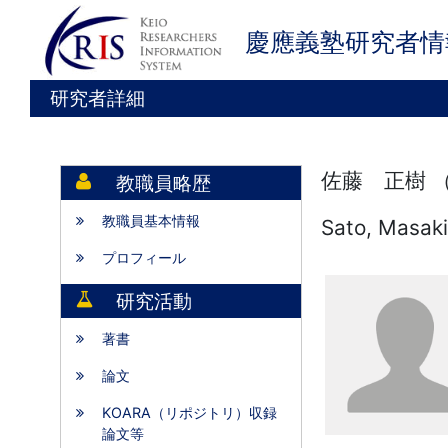
慶應義塾研究者情
研究者詳細
佐藤 正樹 
教職員略歴
教職員基本情報
Sato, Masak
プロフィール
研究活動
著書
論文
KOARA（リポジトリ）収録
論文等