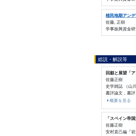
植民地期アンデ
佐藤, 正樹
学事振興資金研
総説・解説等
回顧と展望「ア
佐藤正樹
史学雑誌 （山川出版
書評論文，書評，
概要を見る
「スペイン帝国
佐藤正樹
安村直己編『岩波