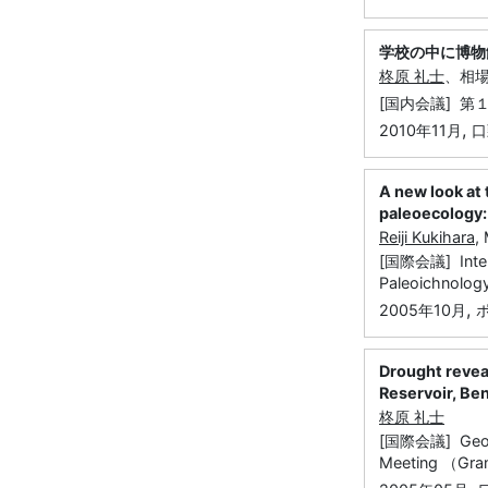
学校の中に博物
柊原 礼士
、相
[国内会議] 第
,
2010年11月
口
A new look at
paleoecology:
Reiji Kukihara
,
[国際会議] Intern
Paleoichnolog
,
2005年10月
Drought revea
Reservoir, Be
柊原 礼士
[国際会議] Geolog
Meeting （Gran