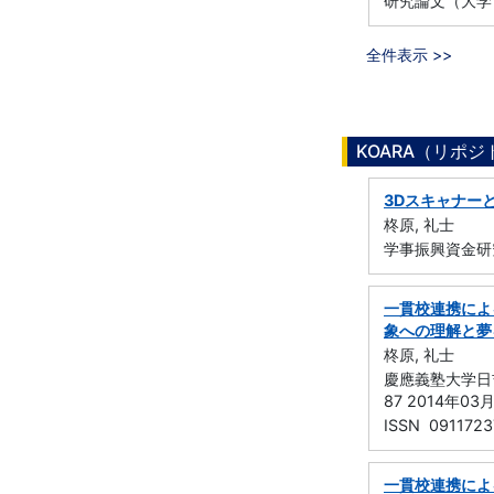
研究論文（大学
全件表示 >>
KOARA（リポ
3Dスキャナー
柊原, 礼士
学事振興資金研
一貫校連携によ
象への理解と夢
柊原, 礼士
慶應義塾大学日吉
87 2014年03
ISSN 0911723
一貫校連携によ