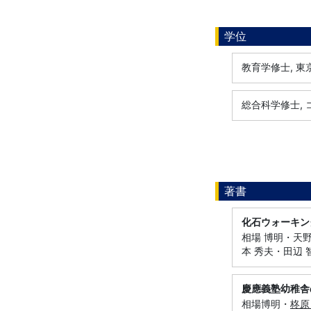
学位
教育学修士, 東京
総合科学修士, 
著書
化石ウォーキン
相場 博明・天野
本 秀夫・田辺 
慶應義塾幼稚舎
相場博明・
柊原