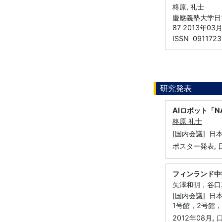
柊原, 礼士
慶應義塾大学日吉
87 2013年03
ISSN 0911723
研究発表
AIロボット「
柊原 礼士
[国内会議] 日
ポスター発表,
フィンランド中
矢澤和明，谷口
[国内会議] 
1号館，2号館，
,
2012年08月