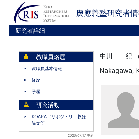
慶應義塾研究者情
研究者詳細
中川 一紀 
教職員略歴
教職員基本情報
Nakagawa, K
経歴
学歴
研究活動
KOARA（リポジトリ）収録
論文等
2026/07/17 更新