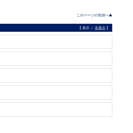
このページの先頭へ▲
【 表示 ／
非表示
】