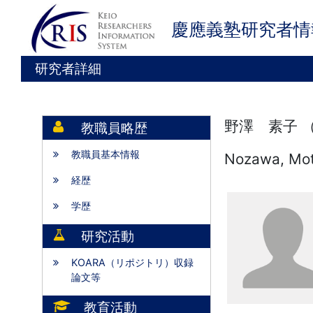
慶應義塾研究者情
研究者詳細
野澤 素子 
教職員略歴
教職員基本情報
Nozawa, Mo
経歴
学歴
研究活動
KOARA（リポジトリ）収録
論文等
教育活動