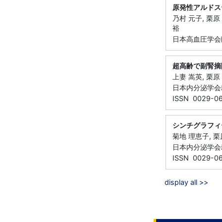
原発性アルドス
乃村 元子, 栗原 
裕
日本高血圧学会臨床
超高齢で副腎摘
上妻 嵩英, 栗原 
日本内分泌学会雑誌 
ISSN 0029-0
シンチグラフィ
菊地 理恵子, 栗原
日本内分泌学会雑誌 
ISSN 0029-0
display all >>