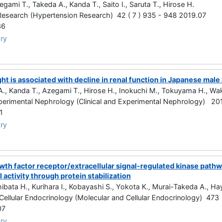
ami T., Takeda A., Kanda T., Saito I., Saruta T., Hirose H.
Research (Hypertension Research) 42 ( 7 ) 935 - 948 2019.07
36
ry
ht is associated with decline in renal function in Japanese mal
., Kanda T., Azegami T., Hirose H., Inokuchi M., Tokuyama H., Wak
xperimental Nephrology (Clinical and Experimental Nephrology) 20
1
ry
wth factor receptor/extracellular signal-regulated kinase path
l activity through protein stabilization
hibata H., Kurihara I., Kobayashi S., Yokota K., Murai-Takeda A., Ha
Cellular Endocrinology (Molecular and Cellular Endocrinology) 47
07
ry