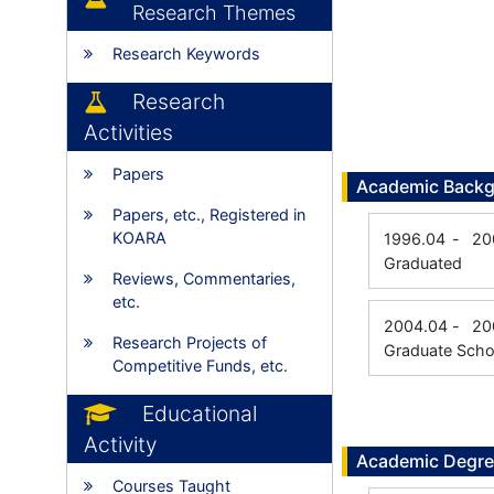
Research Themes
Research Keywords
Research
Activities
Papers
Academic Back
Papers, etc., Registered in
KOARA
1996.04
-
20
Graduated
Reviews, Commentaries,
etc.
2004.04
-
20
Research Projects of
Graduate Schoo
Competitive Funds, etc.
Educational
Activity
Academic Degr
Courses Taught