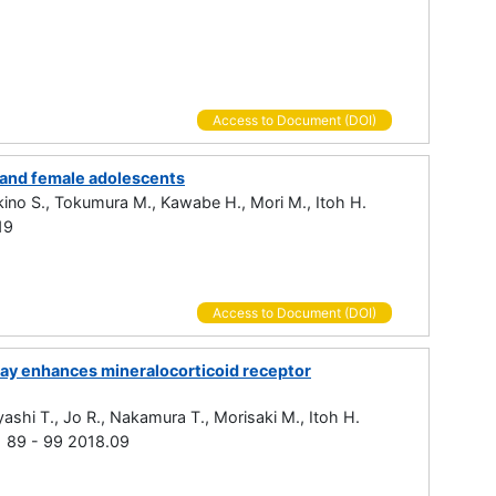
Access to Document (DOI)
e and female adolescents
ino S., Tokumura M., Kawabe H., Mori M., Itoh H.
19
Access to Document (DOI)
way enhances mineralocorticoid receptor
yashi T., Jo R., Nakamura T., Morisaki M., Itoh H.
3 89 - 99 2018.09