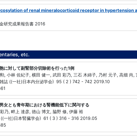
ycosylation of renal mineralocorticoid receptor in hypertension 
研究成果報告書 2016
taries, etc.
胞に対して副腎部分切除術を行った1例
勲, 小林 佐紀子, 横田 健一, 武田 彩乃, 三石 木綿子, 乃村 元子, 高畑 尚,
((一社)日本内分泌学会) 95 ( 2 ) 742 - 742 2019.10
661
男女とも青年期における腎機能低下に関与する
彩乃, 畔上 達彦, 徳山 博文, 脇野 修, 伊藤 裕
社)日本腎臓学会) 61 ( 3 ) 316 - 316 2019.05
385