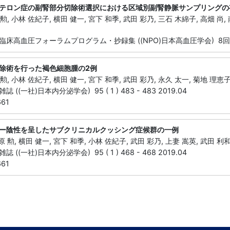
テロン症の副腎部分切除術選択における区域別副腎静脈サンプリングの
勲, 小林 佐紀子, 横田 健一, 宮下 和季, 武田 彩乃, 三石 木綿子, 高畑 尚,
高血圧フォーラムプログラム・抄録集 ((NPO)日本高血圧学会) 8回 171 -
除術を行った褐色細胞腫の2例
勲, 小林 佐紀子, 横田 健一, 宮下 和季, 武田 彩乃, 永久 太一, 菊地 理恵子
((一社)日本内分泌学会) 95 ( 1 ) 483 - 483 2019.04
661
ー陰性を呈したサブクリニカルクッシング症候群の一例
 勲, 横田 健一, 宮下 和季, 小林 佐紀子, 武田 彩乃, 上妻 嵩英, 武田 利和
((一社)日本内分泌学会) 95 ( 1 ) 468 - 468 2019.04
661