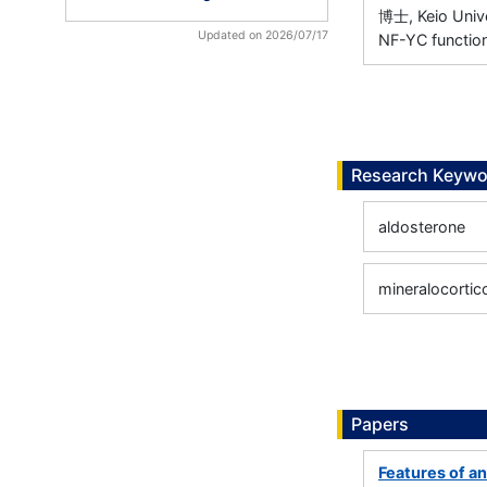
博士, Keio Univ
Updated on 2026/07/17
NF-YC function
Research Keywo
aldosterone
mineralocortic
Papers
Features of a