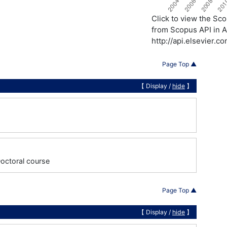
Click to view the S
from Scopus API in A
http://api.elsevier.
Page Top ▲
【 Display /
hide
】
Doctoral course
Page Top ▲
【 Display /
hide
】