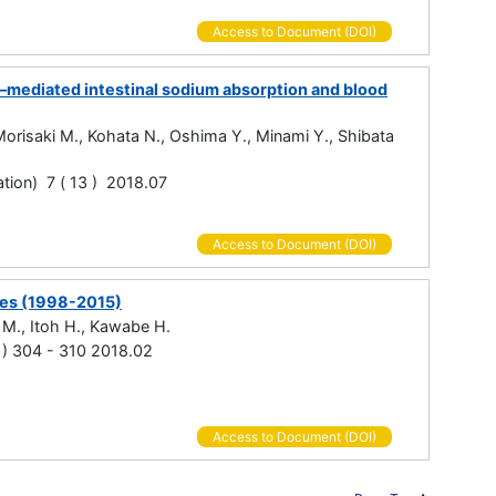
Access to Document (DOI)
el–mediated intestinal sodium absorption and blood
 Morisaki M., Kohata N., Oshima Y., Minami Y., Shibata
ation) 7 ( 13 ) 2018.07
Access to Document (DOI)
ales (1998-2015)
 M., Itoh H., Kawabe H.
2 ) 304 - 310 2018.02
Access to Document (DOI)