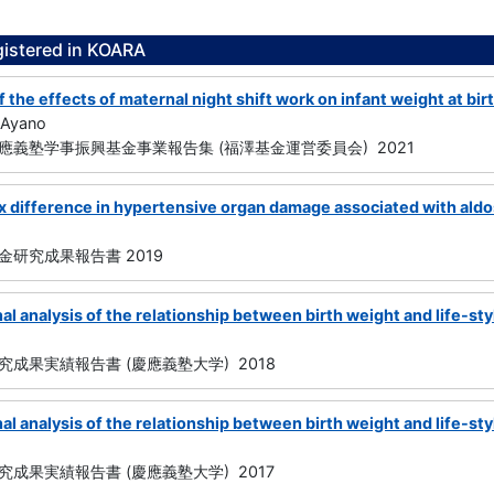
gistered in KOARA
 the effects of maternal night shift work on infant weight at bir
 Ayano
應義塾学事振興基金事業報告集 (福澤基金運営委員会) 2021
ex difference in hypertensive organ damage associated with ald
研究成果報告書 2019
al analysis of the relationship between birth weight and life-sty
成果実績報告書 (慶應義塾大学) 2018
al analysis of the relationship between birth weight and life-sty
成果実績報告書 (慶應義塾大学) 2017