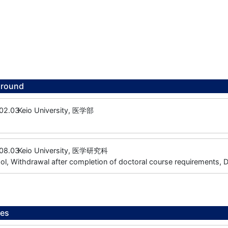
ground
02.03
Keio University, 医学部
08.03
Keio University, 医学研究科
l, Withdrawal after completion of doctoral course requirements, 
ees