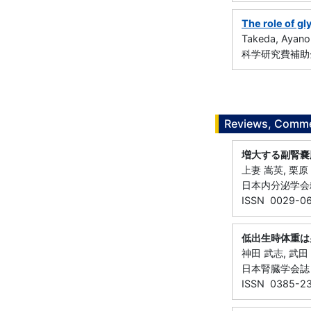
The role of gl
Takeda, Ayano
科学研究費補助金
Reviews, Commen
増大する副腎嚢
上妻 嵩英, 栗原 
日本内分泌学会雑誌 
ISSN 0029-0
低出生時体重は
神田 武志, 武田 
日本腎臓学会誌 ((一
ISSN 0385-2