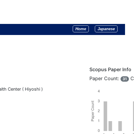
Home
Japanese
Scopus Paper Info
Paper Count:
C
31
lth Center ( Hiyoshi )