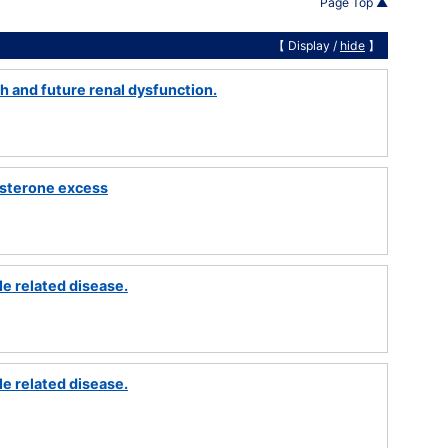
Page Top ▲
【 Display /
hide
】
th and future renal dysfunction.
osterone excess
le related disease.
le related disease.