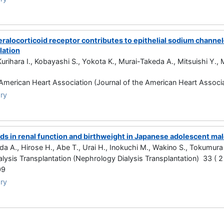
eralocorticoid receptor contributes to epithelial sodium chann
lation
urihara I., Kobayashi S., Yokota K., Murai-Takeda A., Mitsuishi Y.,
 American Heart Association (Journal of the American Heart Associ
ry
ds in renal function and birthweight in Japanese adolescent m
da A., Hirose H., Abe T., Urai H., Inokuchi M., Wakino S., Tokumura
lysis Transplantation (Nephrology Dialysis Transplantation) 33 ( 
09
ry