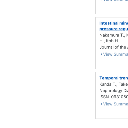
Intestinal min
pressure regu
Nakamura T., K
H., Itoh H.
Journal of the
View Summa
Temporal tren
Kanda T., Take
Nephrology Dia
ISSN 093105
View Summa