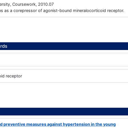
ersity, Coursework, 2010.07
s as a corepressor of agonist-bound mineralocorticoid receptor.
rds
oid receptor
nd preventive measures against hypertension in the young