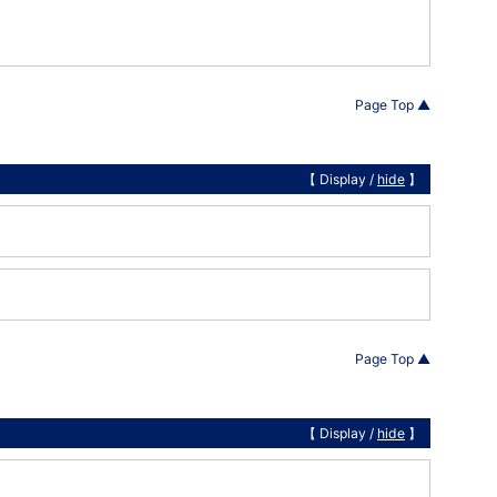
Page Top ▲
【 Display /
hide
】
Page Top ▲
【 Display /
hide
】