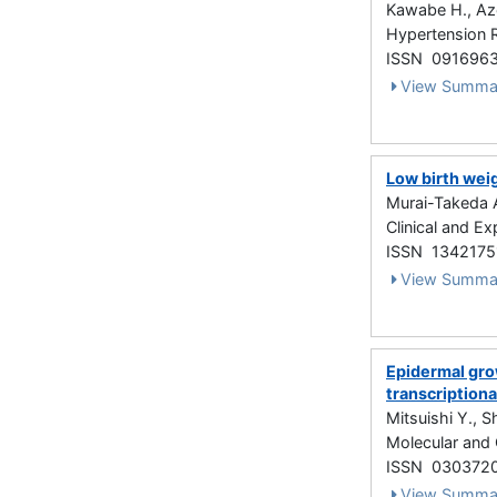
Kawabe H., Azeg
Hypertension 
ISSN 091696
View Summa
Low birth weig
Murai-Takeda A
Clinical and E
ISSN 1342175
View Summa
Epidermal gro
transcriptiona
Mitsuishi Y., S
Molecular and 
ISSN 030372
View Summa