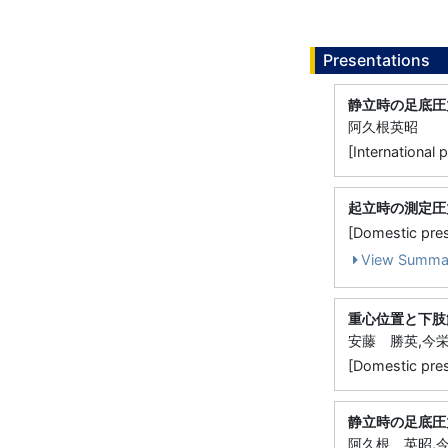
Presentations
静立時の足底圧
阿久根英昭
[Internatio
起立時の測定圧
[Domestic p
View Summa
重心位置と下肢
安藤 勝英,今
[Domestic 
静立時の足底圧
阿久根 英昭,