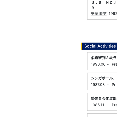
Ｕ．Ｓ ＮＣＪ
Ｒ
安藤 勝英
, 199
Social Activities
柔道審判Ａ級ラ
1990.06
-
Pr
シンガポール、
1987.08
-
Pr
塾体育会柔道部
1986.11
-
Pr