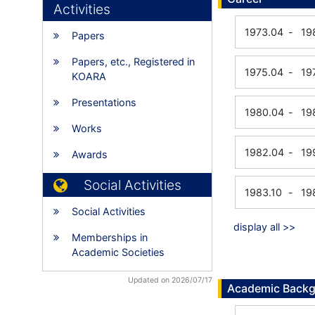
Activities
1973.04
-
19
Papers
Papers, etc., Registered in
1975.04
-
19
KOARA
Presentations
1980.04
-
19
Works
1982.04
-
19
Awards
Social Activities
1983.10
-
19
Social Activities
display all >>
Memberships in
Academic Societies
Updated on 2026/07/17
Academic Back