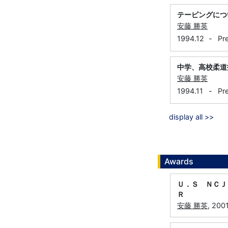
テーピングにつ
安藤 勝英
1994.12
-
Pr
中学、高校柔道
安藤 勝英
1994.11
-
Pr
display all >>
Awards
Ｕ．Ｓ ＮＣＪ
Ｒ
安藤 勝英
, 200