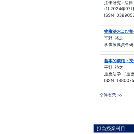
法學研究 : 法律
(1) 2024年07
ISSN 038905
物権法および担
平野, 裕之
学事振興資金研
基本的債権・支
平野, 裕之
慶應法学 （慶應義
ISSN 188007
全件表示 >>
担当授業科目