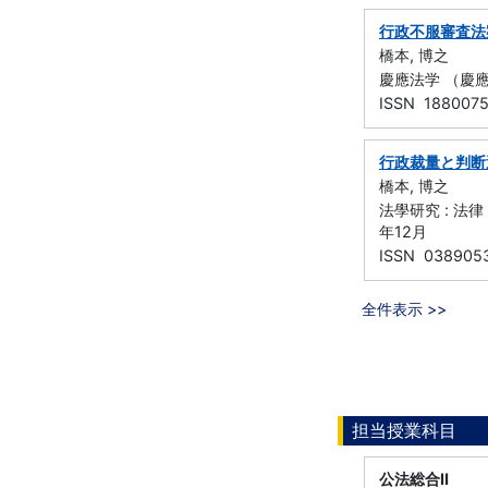
行政不服審査法
橋本, 博之
慶應法学 （慶應義
ISSN 188007
行政裁量と判断
橋本, 博之
法學研究 : 法律
年12月
ISSN 038905
全件表示 >>
担当授業科目
公法総合Ⅱ