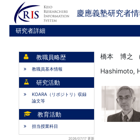
慶應義塾研究者情
研究者詳細
橋本 博之 
教職員略歴
教職員基本情報
Hashimoto, H
研究活動
KOARA（リポジトリ）収録
論文等
教育活動
担当授業科目
2026/07/17 更新