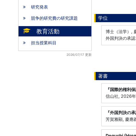
研究発表
学位
競争的研究費の研究課題
教育活動
博士（法学）, 慶
外国判決の承認
担当授業科目
2026/07/17 更新
著書
『国際的権利保
信山社, 2026年
『外国判決の承
芳賀雅顯, 慶應義
Deguchi (Hrsg