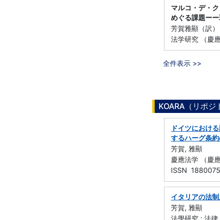
マルコ・デ・ク
めぐる課題ーー
芳賀雅顯（訳）
法学研究 （慶應義
全件表示 >>
KOARA（リポ
ドイツにおける
するハーグ条約
芳賀, 雅顯
慶應法学 （慶應義
ISSN 188007
イタリアの法制
芳賀, 雅顯
法學研究 : 法律