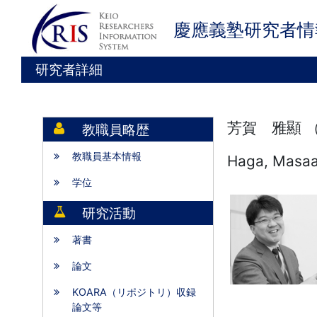
慶應義塾研究者情
研究者詳細
芳賀 雅顯 
教職員略歴
教職員基本情報
Haga, Masaa
学位
研究活動
著書
論文
KOARA（リポジトリ）収録
論文等