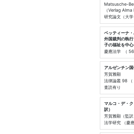
Matsusche-Bec
（Verlag Alm
研究論文（大学，
ベッティーナ・
外国裁判の執行
子の福祉を中心
慶應法学 （ 56 
アルゼンチン国
芳賀雅顯
法律論叢 98 （ 4
査読有り
マルコ・デ・ク
訳）
芳賀雅顯（監訳
法学研究 （慶應義