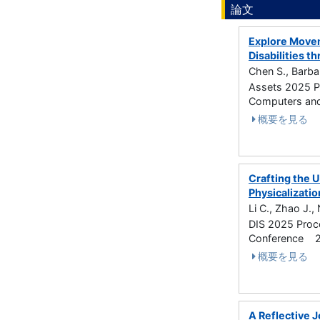
論文
Explore Movem
Disabilities t
Chen S., Barbar
Assets 2025 P
Computers and
概要を見る
Crafting the 
Physicalizati
Li C., Zhao J.,
DIS 2025 Proc
Conference 
概要を見る
A Reflective J