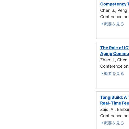
Competency T
Chen S., Peng 
Conference o
概要を見る
The Role of I
Aging Commu
Zhao J., Chen 
Conference o
概要を見る
TangiBuild: A 
Real-Time Fe
Zaidi A., Barb
Conference o
概要を見る