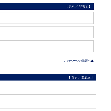
【 表示 ／
非表示
】
このページの先頭へ▲
【 表示 ／
非表示
】