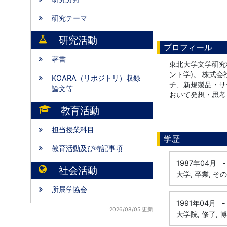
研究テーマ
研究活動
プロフィール
著書
東北大学文学研究
ント学)。 株式会
KOARA（リポジトリ）収録
チ、新規製品・サ
論文等
おいて発想・思考
教育活動
担当授業科目
学歴
教育活動及び特記事項
1987年04月
-
社会活動
大学, 卒業, そ
所属学協会
1991年04月
-
2026/08/05 更新
大学院, 修了, 