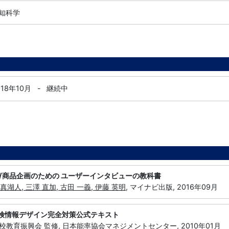
認知科学
018年10月
-
継続中
/商品企画のための ユーザーインタビューの教科書
 真湖人, 三澤 直加, 古田 一義, 伊藤 英明
, マイナビ出版, 2016年09月
J検情報デザイン完全対策公式テキスト
校教育振興会 監修
, 日本能率協会マネジメントセンター, 2010年01月