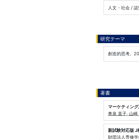
人文・社会 / 
研究テーマ
創造的思考,
2
著書
マーケティング
奥泉 直子, 山崎
新試験対応版 
財団法人専修学