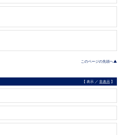
このページの先頭へ▲
【 表示 ／
非表示
】