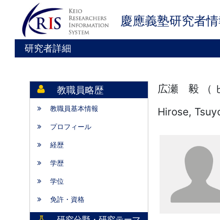
慶應義塾研究者情
研究者詳細
広瀬 毅 （
教職員略歴
教職員基本情報
Hirose, Tsuy
プロフィール
経歴
学歴
学位
免許・資格
研究分野・研究テーマ