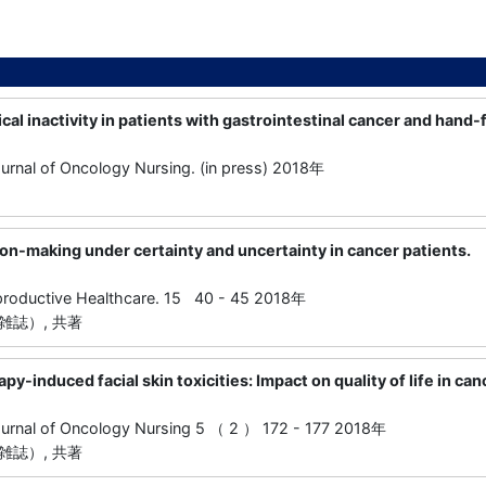
ical inactivity in patients with gastrointestinal cancer and hand
ournal of Oncology Nursing. (in press) 2018年
sion-making under certainty and uncertainty in cancer patients.
productive Healthcare. 15 40 - 45 2018年
雑誌）, 共著
py-induced facial skin toxicities: Impact on quality of life in can
ournal of Oncology Nursing 5 （ 2 ） 172 - 177 2018年
雑誌）, 共著