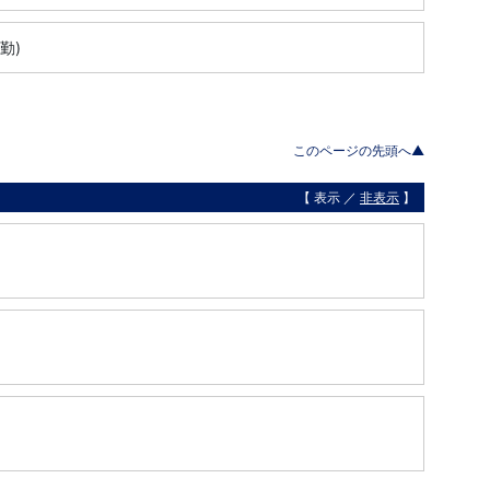
勤)
このページの先頭へ▲
【 表示 ／
非表示
】