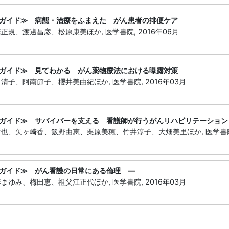
ガイド≫ 病態・治療をふまえた がん患者の排便ケア
規、渡邊昌彦、松原康美ほか, 医学書院, 2016年06月
ガイド≫ 見てわかる がん薬物療法における曝露対策
子、阿南節子、櫻井美由紀ほか, 医学書院, 2016年03月
ガイド≫ サバイバーを支える 看護師が行うがんリハビリテーション
、矢ヶ崎香、飯野由恵、栗原美穂、竹井淳子、大畑美里ほか, 医学書院, 
ガイド≫ がん看護の日常にある倫理 ―
ゆみ、梅田恵、祖父江正代ほか, 医学書院, 2016年03月