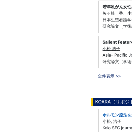
若年乳がん女性
矢ヶ崎 香、
小
日本生殖看護学会誌 
研究論文（学術
Salient Featu
小松 浩子
Asia- Pacific 
研究論文（学術
全件表示 >>
KOARA（リポ
ホルモン療法を
小松, 浩子
Keio SFC jou