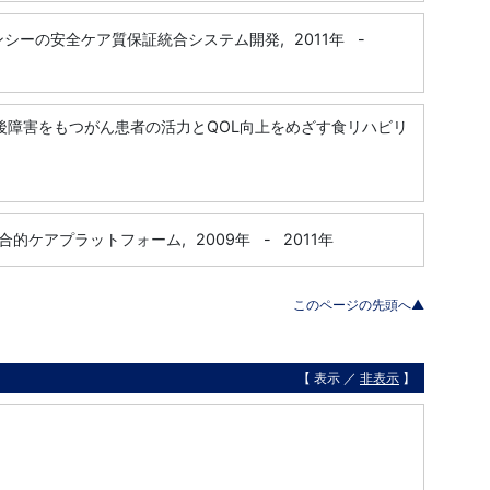
ンシーの安全ケア質保証統合システム開発,
2011年
-
後障害をもつがん患者の活力とQOL向上をめざす食リハビリ
合的ケアプラットフォーム,
2009年
-
2011年
このページの先頭へ▲
【 表示 ／
非表示
】