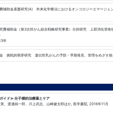
費補助金基盤研究(A) 外来化学療法におけるオンコロジーエマージェ
究費補助金（第3次対がん綜合戦略研究事業）分担研究 上部消化管術
,
13年
金 挑戦的萌芽研究 遺伝性乳がんの予防・早期発見、管理をめざす統
ガイド≫ 分子標的治療薬とケア
、渡邊純一郎、川上武志、山崎健太郎ほか, 医学書院, 2016年11月