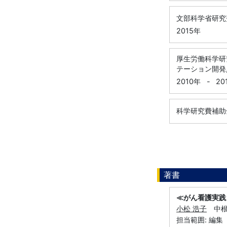
文部科学省研究
2015年
厚生労働科学研
テーション開発
2010年
-
20
科学研究費補助
著書
≪がん看護実践
小松 浩子
中根実
担当範囲: 編集