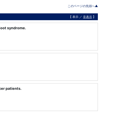
このページの先頭へ▲
【 表示 ／
非表示
】
-foot syndrome.
cer patients.