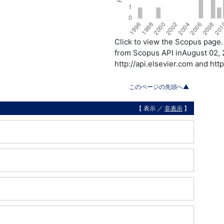
Click to view the Scopus page
from Scopus API inAugust 02, 
http://api.elsevier.com and ht
このページの先頭へ▲
【 表示 ／
非表示
】