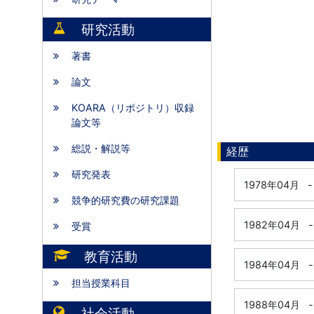
研究活動
著書
論文
KOARA（リポジトリ）収録
論文等
総説・解説等
経歴
研究発表
1978年04月
-
競争的研究費の研究課題
1982年04月
-
受賞
教育活動
1984年04月
-
担当授業科目
1988年04月
-
社会活動