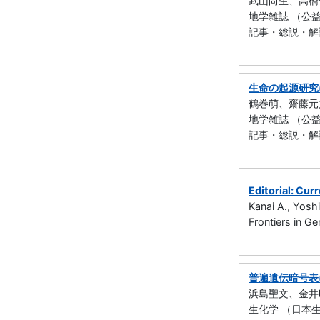
武山尚生、高橋
地学雑誌 （公益社
記事・総説・解説・
生命の起源研究
鶴巻萌、齋藤元
地学雑誌 （公益社
記事・総説・解説・
Editorial: Cu
Kanai A., Yoshi
Frontiers in 
普遍遺伝暗号表
浜島聖文、金井
生化学 （日本生化学