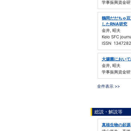
学事振興資金研
鶴岡だだちゃ豆
したRNA研究
金井, 昭夫
Keio SFC jou
ISSN 134728
大腸菌において
金井, 昭夫
学事振興資金研
全件表示 >>
総説・解説等
真核生物の起源