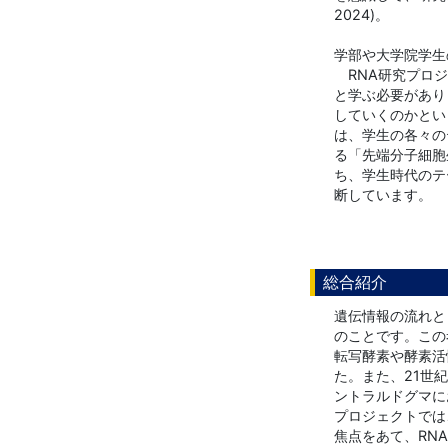
2024)。
学部や大学院学生
RNA研究プロジ
と学ぶ必要があり
していくのかとい
は、学生の各々の
る「先端分子細胞
ち、学生時代のテ
断しています。
総合紹介
遺伝情報の流れと
のことです。この
転写酵素や酵素活
た。また、21世
ントラルドグマに
プロジェクトでは
焦点をあて、RN