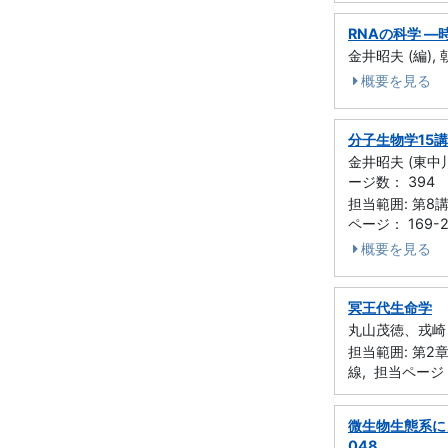
RNAの科学 
金井昭夫 (編),
概要を見る
分子生物学15
金井昭夫 (東中
ージ数： 394
担当範囲: 第8講
ページ： 169-2
概要を見る
冥王代生命学
丸山茂徳、戎崎 俊
担当範囲: 第2
線, 担当ページ： 
微生物生態系によ
048