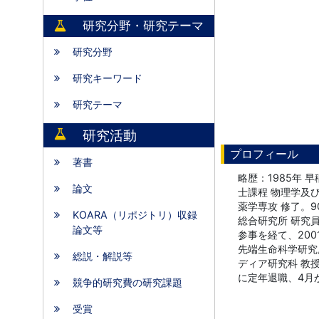
研究分野・研究テーマ
研究分野
研究キーワード
研究テーマ
研究活動
プロフィール
著書
略歴：1985年 
論文
士課程 物理学及び
薬学専攻 修了。9
KOARA（リポジトリ）収録
総合研究所 研究員
論文等
参事を経て、200
先端生命科学研究所
総説・解説等
ディア研究科 教授
に定年退職、4月
競争的研究費の研究課題
受賞