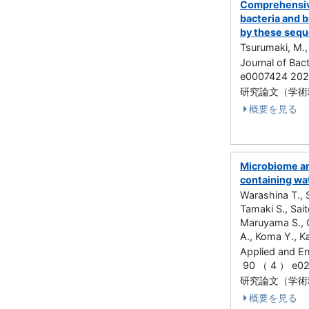
Comprehensive
bacteria and 
by these seq
Tsurumaki, M., 
Journal of Ba
e0007424 20
研究論文（学術雑誌
概要を見る
Microbiome ana
containing wa
Warashina T., 
Tamaki S., Sait
Maruyama S., G
A., Koma Y., Ka
Applied and E
90 （ 4 ） e0
研究論文（学術雑誌
概要を見る