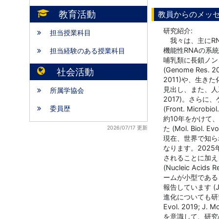
教育活動
教員からのメッ
研究紹介:
担当授業科目
我々は、主にRN
機能性RNAの系
担当経験のある授業科目
哺乳類に長鎖ノン
(Genome Res
社会活動
2011)や、生き
見出し、また、人工
所属学協会
2017)。さら
委員歴
(Front. Mic
約10年をかけて
た (Mol. Biol. Ev
2026/07/17 更新
現在、世界で知ら
なります。2025
されることに加え
(Nucleic A
ームが小型であるこ
報告しています (
進化についても研究してきま
Evol. 2019; 
を意識して、研究の方向性