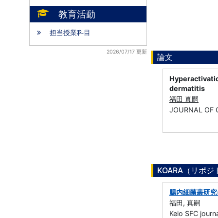
教育活動
担当授業科目
2026/07/17 更新
論文
Hyperactivatio
dermatitis
福田 真嗣
JOURNAL OF C
KOARA（リポ
腸内細菌叢研究
福田, 真嗣
Keio SFC jou