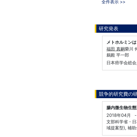
全件表示 >>
研究発表
メトホルミンは
福田 真嗣
榮川 伸
鵜殿 平一郎
日本癌学会総会
競争的研究費の
腸内微生物生態
2018年04月
-
文部科学省・日本
域提案型), 補