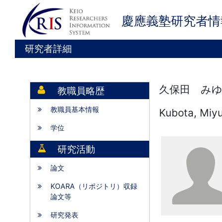
慶應義塾研究者情
研究者詳細
久保田 みゆ
教職員略歴
教職員基本情報
Kubota, Miyu
学位
研究活動
論文
KOARA（リポジトリ）収録
論文等
研究発表