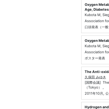
Oxygen Metabo
Age, Diabete
Kubota M, Sieg
Association f
口頭発表（一般
Oxygen Metabo
Kubota M, Sieg
Association f
ポスター発表
The Anti-oxida
久保田 みゆき
[国際会議] The 6
（Tokyo） ,
,
2011年10月
公
Hydrogen and 