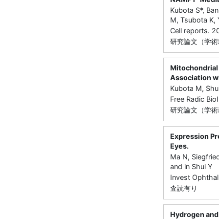
Kubota S*, Ban
M, Tsubota K, 
Cell reports.
研究論文（学術雑
Mitochondrial
Association w
Kubota M, Shui
Free Radic Bi
研究論文（学術雑
Expression Pr
Eyes.
Ma N, Siegfrie
and in Shui Y
Invest Ophtha
査読有り
Hydrogen and 