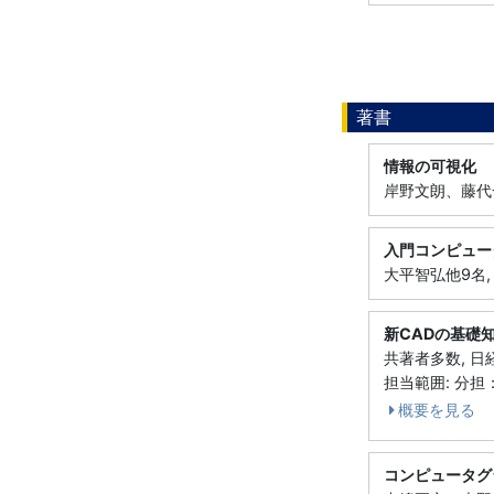
著書
情報の可視化
岸野文朗、藤代一
入門コンピュー
大平智弘他9名,
新CADの基礎
共著者多数, 日経
担当範囲: 分担： 
概要を見る
コンピュータグラ