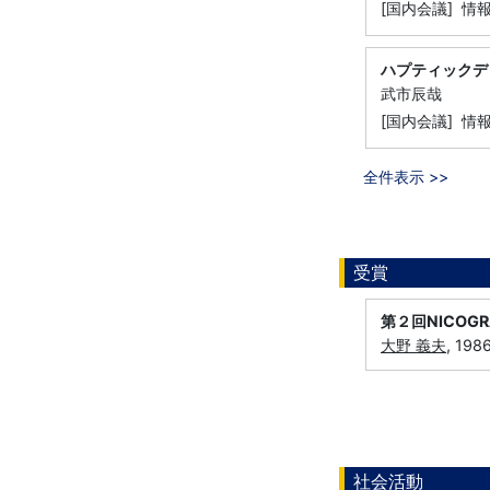
[国内会議] 情
ハプティックデ
武市辰哉
[国内会議] 情
全件表示 >>
受賞
第２回NICOG
大野 義夫
, 1
社会活動