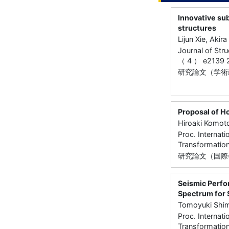
Innovative su
structures
Lijun Xie, Akir
Journal of Str
（ 4 ） e2139
研究論文（学術
Proposal of Ho
Hiroaki Komoto
Proc. Internat
Transformati
研究論文（国際
Seismic Perfo
Spectrum for 
Tomoyuki Shim
Proc. Internat
Transformati