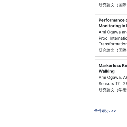
研究論文（国際
Performance o
Monitoring in
Ami Ogawa and
Proc. Internat
Transformati
研究論文（国際
Markerless Kn
Walking
Ami Ogawa, Aki
Sensors 17 
研究論文（学術
全件表示 >>