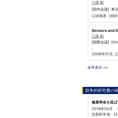
三田 彰
[国内会議] 東
口頭発表（招待
Sensors and S
三田 彰
[国際会議] IStruc
,
,
2008年01月
全件表示 >>
競争的研究費の
健康寿命を延ば
2018年04月
-
文部科学省・日本