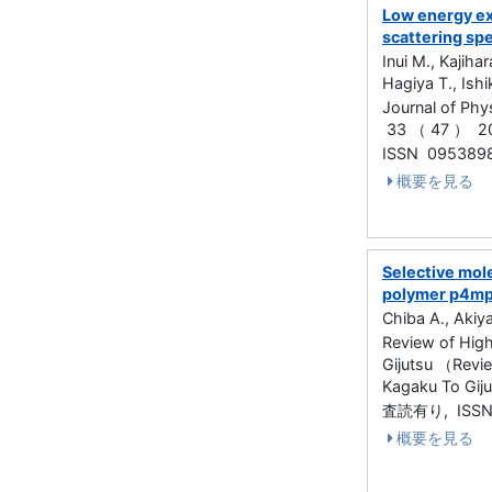
Low energy exc
scattering sp
Inui M., Kajiha
Hagiya T., Ish
Journal of Ph
33 （ 47 ） 2
ISSN 095389
概要を見る
Selective mol
polymer p4mp
Chiba A., Akiy
Review of Hig
Gijutsu （Revi
Kagaku To Gi
査読有り, ISSN
概要を見る