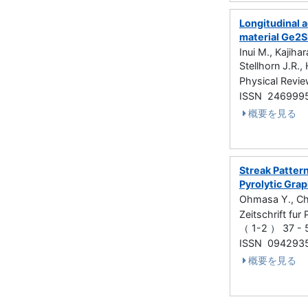
Longitudinal 
material Ge2
Inui M., Kajih
Stellhorn J.R.,
Physical Rev
ISSN 246999
概要を見る
Streak Patter
Pyrolytic Gra
Ohmasa Y., Ch
Zeitschrift fu
（ 1-2 ） 37 -
ISSN 094293
概要を見る