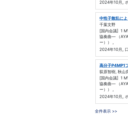
,
2024年10月
中性子散乱によ
千葉文野
[国内会議] 
協奏曲― （AY
ー）） ,
,
2024年10月
高分子P4MP
荻原智樹, 秋山良
[国内会議] 
協奏曲― （AY
ー）） ,
,
2024年10月
全件表示 >>