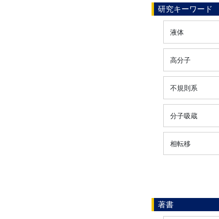
研究キーワード
液体
高分子
不規則系
分子吸蔵
相転移
著書