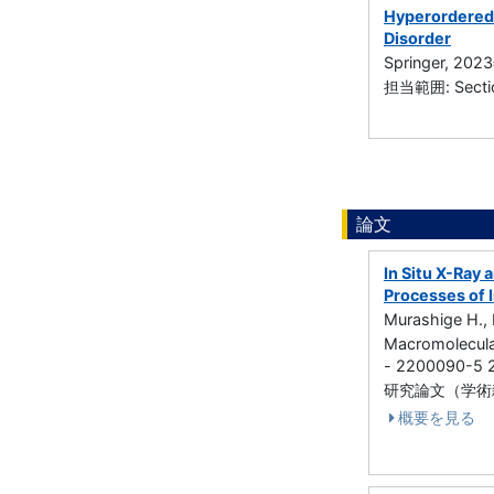
Hyperordered S
Disorder
Springer, 2
担当範囲: Secti
論文
In Situ X-Ray
Processes of 
Murashige H., 
Macromolecul
- 2200090-5
研究論文（学術雑誌
概要を見る