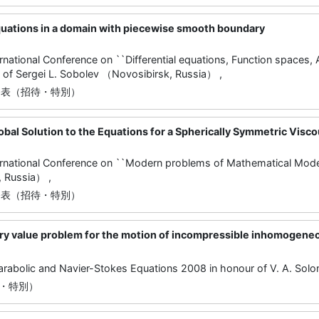
uations in a domain with piecewise smooth boundary
tional Conference on ``Differential equations, Function spaces, 
y of Sergei L. Sobolev （Novosibirsk, Russia） ,
発表（招待・特別）
bal Solution to the Equations for a Spherically Symmetric Visco
ational Conference on ``Modern problems of Mathematical Model
 Russia） ,
発表（招待・特別）
ary value problem for the motion of incompressible inhomogeneo
bolic and Navier-Stokes Equations 2008 in honour of V. A. Solo
・特別）