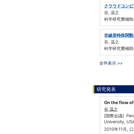
クラウドコンピ
谷, 温之
科学研究費補助金
非線形特殊関数
谷, 温之
科学研究費補助金
全件表示 >>
研究発表
On the flow of
谷 温之
[国際会議] Peramb
University, U
,
2010年11月
口