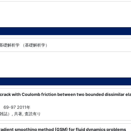
 基礎解析学 （基礎解析学）
 crack with Coulomb friction between two bounded dissimilar el
56 69-97 2011年
誌）, 共著, 査読有り
radient smoothing method (GSM) for fluid dynamics problems