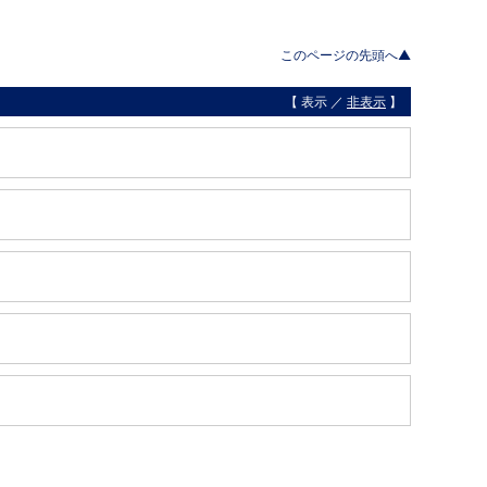
このページの先頭へ▲
【 表示 ／
非表示
】