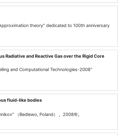
Approximation theory" dedicated to 100th anniversary
us Radiative and Reactive Gas over the Rigid Core
ling and Computational Technologies-2008''
us fluid-like bodies
,
nnikov'' （Bedlewo, Poland） ,
2008年