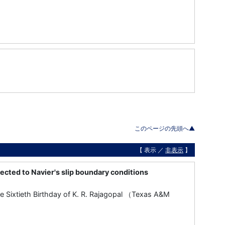
このページの先頭へ▲
【 表示 ／
非表示
】
ected to Navier's slip boundary conditions
 Sixtieth Birthday of K. R. Rajagopal （Texas A&M