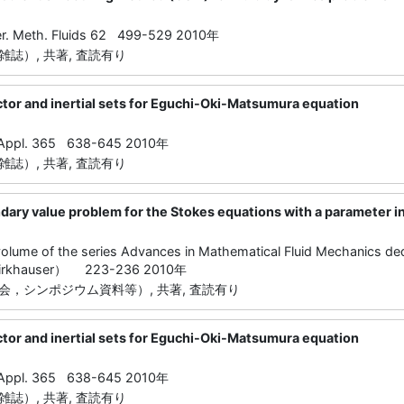
mer. Meth. Fluids 62 499-529 2010年
誌）, 共著, 査読有り
ctor and inertial sets for Eguchi-Oki-Matsumura equation
. Appl. 365 638-645 2010年
誌）, 共著, 査読有り
ary value problem for the Stokes equations with a parameter in 
 volume of the series Advances in Mathematical Fluid Mechanics d
Birkhauser） 223-236 2010年
会，シンポジウム資料等）, 共著, 査読有り
ctor and inertial sets for Eguchi-Oki-Matsumura equation
. Appl. 365 638-645 2010年
誌）, 共著, 査読有り